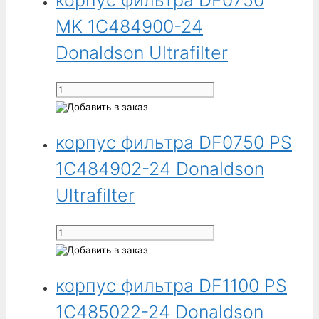
DF0600
MK 1C484900-24
PS
1C484782-
Donaldson Ultrafilter
24
Donaldson
Количество
Ultrafilter
товара
корпус
корпус фильтра DF0750 PS
фильтра
DF0750
1C484902-24 Donaldson
MK
1C484900-
Ultrafilter
24
Donaldson
Количество
Ultrafilter
товара
корпус
корпус фильтра DF1100 PS
фильтра
DF0750
1C485022-24 Donaldson
PS