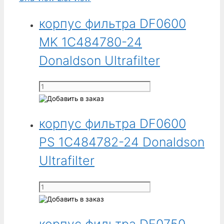
корпус фильтра DF0600
MK 1C484780-24
Donaldson Ultrafilter
Количество
товара
корпус
корпус фильтра DF0600
фильтра
DF0600
PS 1C484782-24 Donaldson
MK
1C484780-
Ultrafilter
24
Donaldson
Количество
Ultrafilter
товара
корпус
корпус фильтра DF0750
фильтра