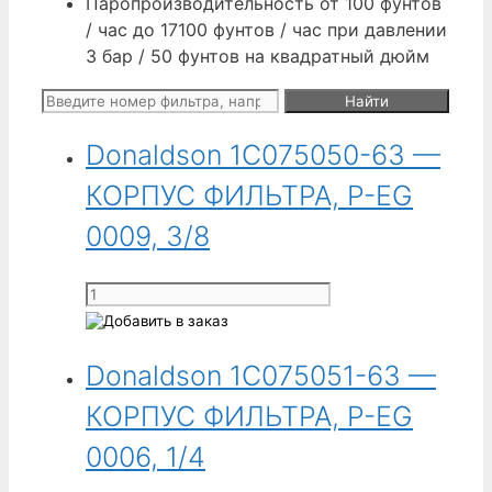
Паропроизводительность от 100 фунтов
/ час до 17100 фунтов / час при давлении
3 бар / 50 фунтов на квадратный дюйм
Поиск:
Donaldson 1C075050-63 —
КОРПУС ФИЛЬТРА, P-EG
0009, 3/8
Количество
товара
Donaldson
Donaldson 1C075051-63 —
1C075050-
63
КОРПУС ФИЛЬТРА, P-EG
-
КОРПУС
0006, 1/4
ФИЛЬТРА,