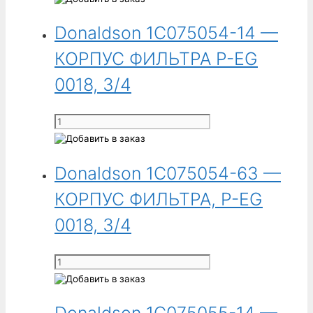
0012,
Donaldson
1/2
Donaldson 1C075054-14 —
1C075053-
63
КОРПУС ФИЛЬТРА P-EG
-
КОРПУС
0018, 3/4
ФИЛЬТРА,
P-
Количество
EG
товара
0012,
Donaldson
1/2
Donaldson 1C075054-63 —
1C075054-
14
КОРПУС ФИЛЬТРА, P-EG
-
КОРПУС
0018, 3/4
ФИЛЬТРА
P-
Количество
EG
товара
0018,
Donaldson
3/4
1C075054-