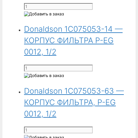
P-
Количество
EG
товара
0009,
Donaldson
3/8
Donaldson 1C075053-14 —
1C075051-
63
КОРПУС ФИЛЬТРА P-EG
-
КОРПУС
0012, 1/2
ФИЛЬТРА,
P-
Количество
EG
товара
0006,
Donaldson
1/4
Donaldson 1C075053-63 —
1C075053-
14
КОРПУС ФИЛЬТРА, P-EG
-
КОРПУС
0012, 1/2
ФИЛЬТРА
P-
Количество
EG
товара