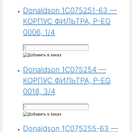
Donaldson
Donaldson 1C075251-63 —
1C075250
-
КОРПУС ФИЛЬТРА, P-EG
КОРПУС
ФИЛЬТРА,
0006, 1/4
P-
EG
Количество
0009,
товара
3/8
Donaldson
Donaldson 1C075254 —
1C075251-
63
КОРПУС ФИЛЬТРА, P-EG
-
КОРПУС
0018, 3/4
ФИЛЬТРА,
P-
Количество
EG
товара
0006,
Donaldson
1/4
Donaldson 1C075255-63 —
1C075254