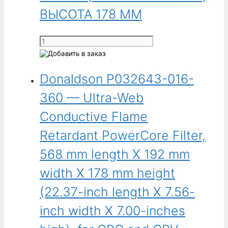
Web
ВЫСОТА 178 ММ
PowerCore,
длина
Количество
568,2 мм
товара
(22,37 дюйма),
Donaldson
ширина
Donaldson P032643-016-
P032643
192,02 мм
-
(7,56 дюйма),
360 — Ultra-Web
АНТИСТАТИЧЕСКИЙ
глубина
ПАКЕТ
177,8 мм
Conductive Flame
POWERCORE
(7,00 дюймов).
Retardant PowerCore Filter,
CP
Для
ULTRA-
пылеулавливателей
568 mm length X 192 mm
WEB,
CPC
width X 178 mm height
ДЛИНА
и
569 ММ,
CPV.
(22.37-inch length X 7.56-
ШИРИНА
inch width X 7.00-inches
192 ММ,
ВЫСОТА