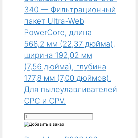
340 — Фильтрационный
пакет Ultra-Web
PowerCore, длина
568,2 мм (22,37 дюйма),
ширина 192,02 мм
(7,56 дюйма), глубина
177,8 мм (7,00 дюймов).
Для пылеулавливателей
CPC и CPV.
Количество
товара
Donaldson