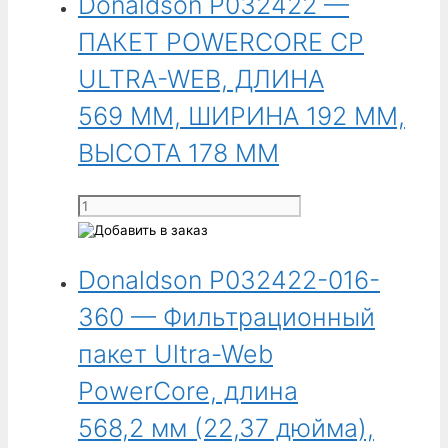
Donaldson P032422 —
P032358-
016-
ПАКЕТ POWERCORE CP
340
-
ULTRA-WEB, ДЛИНА
Фильтрационный
569 ММ, ШИРИНА 192 ММ,
пакет
Ultra-
ВЫСОТА 178 ММ
Web
PowerCore,
Количество
длина
товара
568,2 мм
Donaldson
(22,37 дюйма),
Donaldson P032422-016-
P032422
ширина
-
360 — Фильтрационный
192,02 мм
ПАКЕТ
(7,56 дюйма),
POWERCORE
пакет Ultra-Web
глубина
CP
177,8 мм
PowerCore, длина
ULTRA-
(7,00 дюймов).
WEB,
568,2 мм (22,37 дюйма),
Для
ДЛИНА