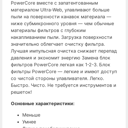
178
PowerCore вместе с запатентованным
340
mm
материалом Ultra-Web, улавливают больше
-
height
пыли на поверхности канавок материала —
Ultra-
(22.37-
ниже субмикронного уровня — чем обычные
Web
inch
материалы фильтров с глубоким
Flame
length
накапливанием пыли. Загрузка поверхности
Retardant
x
значительно облегчает очистку фильтра.
PowerCore
7.56-
Лучшая импульсная очистка снижает перепад
Filter
inch
давления и экономит энергию Замена блок
Pack,
width
фильтров PowerCore легкая как 1-2-3. Блок
MERV
x
фильтры PowerCore — легкие и имеют доступ
15,
7.00-
со чистой стороны улавливателя. Легко.
921
inches
Быстро. Чисто. Не требуется инструментов и
mm
high),
решеток!
length
for
x
Основные характеристики:
CPC
424
and
mm
Меньше
CPV
width
Умнее
collectors.