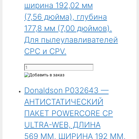
пылеулавливателей
ширина 192,02 мм
569 ММ,
CPC
ШИРИНА
(7,56 дюйма), глубина
и
192 ММ,
CPV.
177,8 мм (7,00 дюймов).
ВЫСОТА
178 ММ
Для пылеулавливателей
CPC и CPV.
Количество
товара
Donaldson
Donaldson P032643 —
P032422-
016-
АНТИСТАТИЧЕСКИЙ
360
-
ПАКЕТ POWERCORE CP
Фильтрационный
ULTRA-WEB, ДЛИНА
пакет
Ultra-
569 ММ, ШИРИНА 192 ММ,