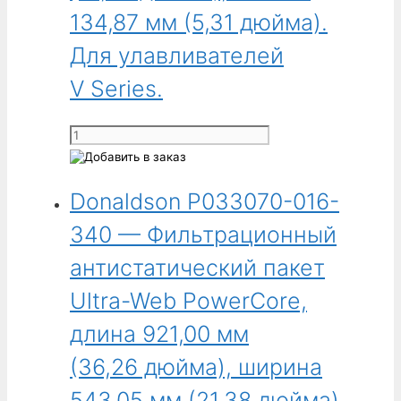
540 ММ,
улавливателей
134,87 мм (5,31 дюйма).
ТОЛЩИНА
V Series.
178 ММ
Для улавливателей
V Series.
Количество
товара
Donaldson
Donaldson P033070-016-
P033069-
016-
340 — Фильтрационный
340
-
антистатический пакет
Пакет
Ultra-Web PowerCore,
фильтров
PowerCore
длина 921,00 мм
из
(36,26 дюйма), ширина
материала
Ultra-
543,05 мм (21,38 дюйма),