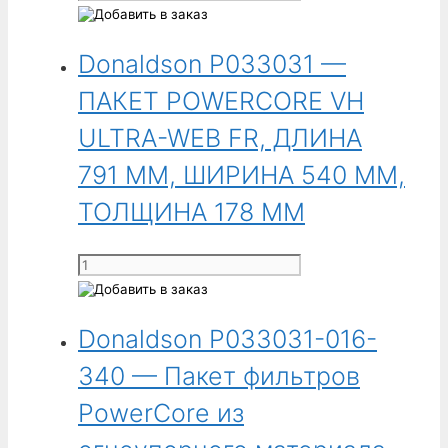
(7,56 дюйма),
товара
высота
Donaldson
177,8 мм
Donaldson P033031 —
P032955-
(7,00 дюймов).
016-
ПАКЕТ POWERCORE VH
Для
340
улавливателей
-
ULTRA-WEB FR, ДЛИНА
CPC
Фильтрационный
791 ММ, ШИРИНА 540 ММ,
и
пакет
CPV.
из
ТОЛЩИНА 178 ММ
антистатического
материала
Количество
Ultra-
товара
Web
Donaldson
PowerCore,
Donaldson P033031-016-
P033031
длина
-
340 — Пакет фильтров
921,00 мм
ПАКЕТ
(36,26 дюйма),
POWERCORE
PowerCore из
ширина
VH
424,18 мм