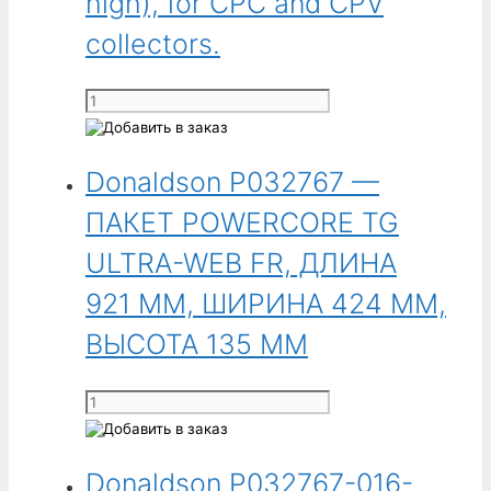
high), for CPC and CPV
178 ММ
collectors.
Количество
товара
Donaldson
Donaldson P032767 —
P032643-
016-
ПАКЕТ POWERCORE TG
360
-
ULTRA-WEB FR, ДЛИНА
Ultra-
921 ММ, ШИРИНА 424 ММ,
Web
Conductive
ВЫСОТА 135 ММ
Flame
Retardant
Количество
PowerCore
товара
Filter,
Donaldson
568
Donaldson P032767-016-
P032767