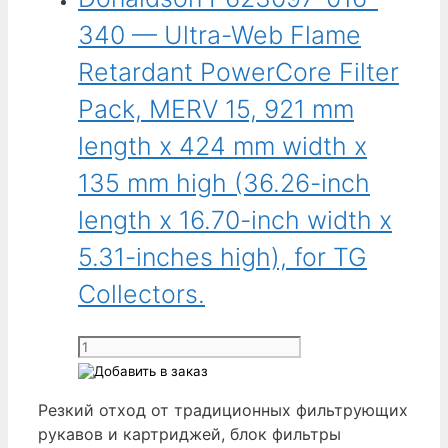
134,87 мм
016-
340 — Ultra-Web Flame
(5,31 дюйма).
340
Для
-
Retardant PowerCore Filter
пылеулавливателей
Merv
Pack, MERV 15, 921 mm
V
15
Series.
Ultra-
length x 424 mm width x
Web
135 mm high (36.26-inch
PowerCore
Filter
length x 16.70-inch width x
Pack,
5.31-inches high), for TG
568
mm
Collectors.
length
X
Количество
192
товара
mm
Donaldson
width
Резкий отход от традиционных фильтрующих
P623097-
X
рукавов и картриджей, блок фильтры
016-