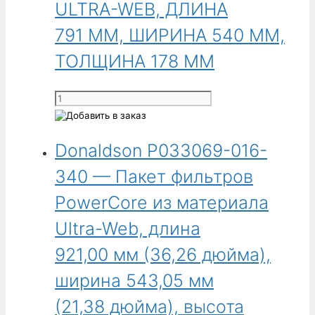
-
ULTRA-WEB, ДЛИНА
Пакет
791 ММ, ШИРИНА 540 ММ,
фильтров
PowerCore
ТОЛЩИНА 178 ММ
из
огнеупорного
Количество
материала
товара
Ultra-
Donaldson
Web,
Donaldson P033069-016-
P033069
длина
-
340 — Пакет фильтров
921,00 мм
ПАКЕТ
(36,26 дюйма),
POWERCORE
PowerCore из материала
ширина
VH
543,05 мм
Ultra-Web, длина
ULTRA-
(21,38 дюйма),
WEB,
921,00 мм (36,26 дюйма),
высота
ДЛИНА
134,87 мм
ширина 543,05 мм
791 ММ,
(5,31 дюйма).
ШИРИНА
(21,38 дюйма), высота
Для