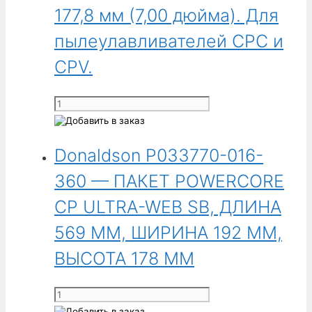
177,8 мм (7,00 дюйма). Для
Web,
длина
пылеулавливателей CPC и
791 мм,
CPV.
ширина
421 мм,
толщина
Количество
178 мм.
товара
Для
Donaldson
улавливателей
Donaldson P033770-016-
P033755-
VHE
016-
360 — ПАКЕТ POWERCORE
и
340
других
-
CP ULTRA-WEB SB, ДЛИНА
брендов.
Фильтрационный
569 ММ, ШИРИНА 192 ММ,
пакет
Ultra-
ВЫСОТА 178 ММ
Web
Spunbond
Количество
PowerCore,
товара