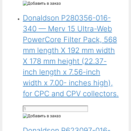
товара
Donaldson
Donaldson P280356-016-
P033818-
016-
340 — Merv 15 Ultra-Web
340
-
PowerCore Filter Pack, 568
Фильтрационный
mm length X 192 mm width
пакет
Ultra-
X 178 mm height (22.37-
Web
inch length x 7.56-inch
Spunbond
PowerCore,
width x 7.00- inches high),
длина
for CPC and CPV collectors.
921,00 мм
(36,26 дюйма),
ширина
Количество
543,05 мм
товара
(21,38 дюйма),
Donaldson
высота
Donaldson P623097-016-
P280356-