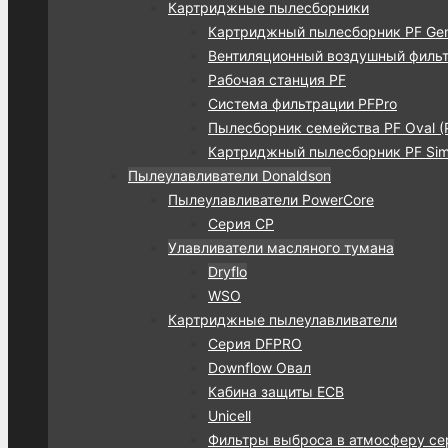
Картриджные пылесборники
Картриджный пылесборник PF Gen
Вентиляционный воздушный фильт
Рабочая станция PF
Система фильтрации PFPro
Пылесборник семейства PF Oval (
Картриджный пылесборник PF Simp
Пылеулавливатели Donaldson
Пылеулавливатели PowerCore
Серия CP
Улавливатели масляного тумана
Dryflo
WSO
Картриджные пылеулавливатели
Серия DFPRO
Downflow Овал
Кабина защиты ECB
Unicell
Фильтры выброса в атмосферу се