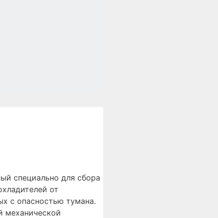
ный специально для сбора
охладителей от
х с опасностью тумана.
й механической