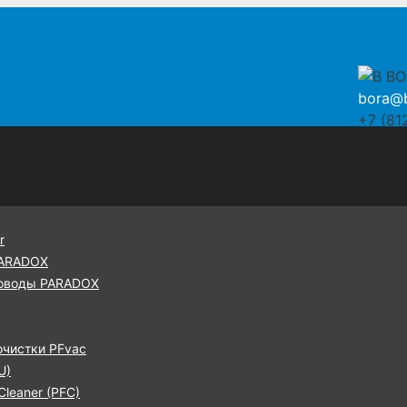
bora@b
+7 (81
r
PARADOX
оводы PARADOX
очистки PFvac
U)
leaner (PFC)