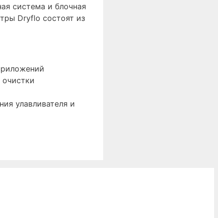
ная система и блочная
ры Dryflo состоят из
 приложений
 очистки
ния улавливателя и