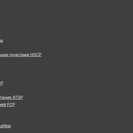
па
выми пунктами HSCP
CP
тания ATSP
ией FCP
filter