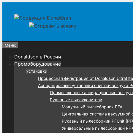
Перейти
Перейти
к
к
содержимому
содержимому
Меню
Donaldson в России
Промоборудование
Установки
Процессная фильтрация от Donaldson Ultrafilte
Аспирационные установки очистки воздуха 
Промышленные аспирационные воздух
Рукавные пылеуловители
Модульный пылесборник PFA
Центральная система вакуумной 
Рукавный пылесборник PFUnit (PF
Универсальные пылесборники PF C