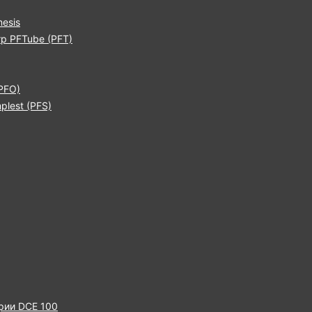
esis
р PFTube (PFT)
PFO)
lest (PFS)
рии DCE 100