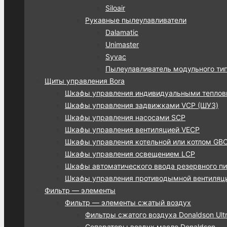
Siloair
Рукавные пылеулавливатели
Dalamatic
Unimaster
Syvac
Пылеулавливатель модульного ти
Щиты управления Bora
Шкафы управления индивидуальными тепло
Шкафы управления задвижками VCP (ШУЗ)
Шкафы управления насосами SCP
Шкафы управления вентиляцией VECP
Шкафы управления котельной или котлом GB
Шкафы управления освещением LCP
Шкафы автоматического ввода резервного пи
Шкафы управления противодымной вентиляц
Фильтр — элементы
Фильтр — элементы сжатый воздух
Фильтры сжатого воздуха Donaldson Ultra
Сепараторы воздух масло Donaldson