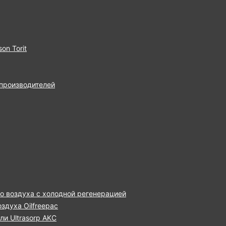
on Torit
 производителей
о воздуха с холодной регенерацией
здуха Oilfreepac
и Ultrasorp AKC