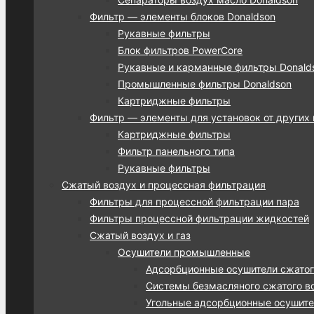
Фильтр — элементы блоков Donaldson
Рукавные фильтры
Блок фильтров PowerCore
Рукавные и карманные фильтры Donalds
Промышленные фильтры Donaldson
Картриджные фильтры
Фильтр — элементы для установок от других
Картриджные фильтры
Фильтр панельного типа
Рукавные фильтры
Сжатый воздух и процессная фильтрация
Фильтры для процессной фильтрации пара
Фильтры процессной фильтрации жидкостей
Сжатый воздух и газ
Осушители промышленные
Адсорбционные осушители сжатог
Системы безмасляного сжатого во
Угольные адсорбционные осушител