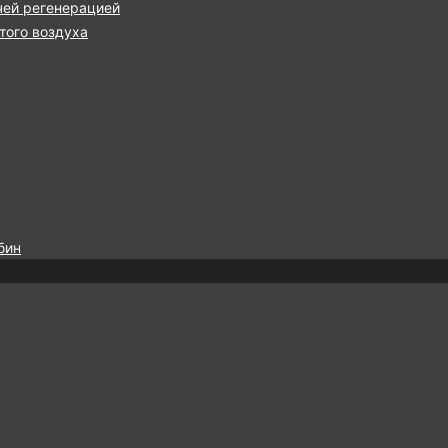
чей регенерацией
ого воздуха
бин