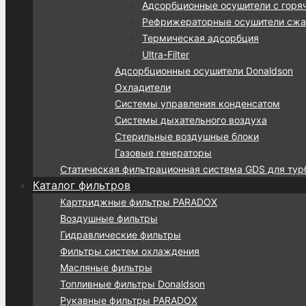
Адсорбционные осушители с горя
Рефрижераторные осушители сжат
Термическая адсорбция
Ultra-Filter
Адсорбционные осушители Donaldson
Охладители
Системы управления конденсатом
Системы дыхательного воздуха
Стерильные воздушные блоки
Газовые генераторы
Статическая фильтрационная система GDS для тур
Каталог фильтров
Картриджные фильтры PARADOX
Воздушные фильтры
Гидравлические фильтры
Фильтры систем охлаждения
Масляные фильтры
Топливные фильтры Donaldson
Рукавные фильтры PARADOX