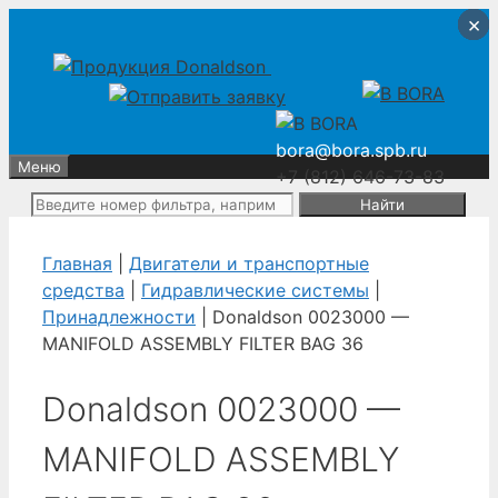
Перейти
Перейти
×
×
×
×
к
к
содержимому
содержимому
bora@bora.spb.ru
Меню
+7 (812) 646-73-83
Поиск:
Главная
|
Двигатели и транспортные
средства
|
Гидравлические системы
|
Принадлежности
| Donaldson 0023000 —
MANIFOLD ASSEMBLY FILTER BAG 36
Donaldson 0023000 —
MANIFOLD ASSEMBLY