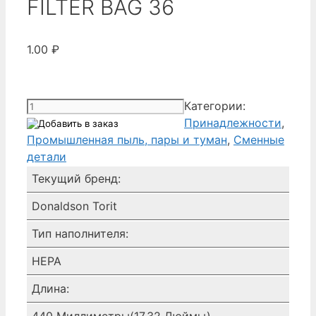
FILTER BAG 36
1.00
₽
Количество
Категории:
товара
Принадлежности
,
Donaldson
Промышленная пыль, пары и туман
,
Сменные
0023000
детали
-
Текущий бренд:
MANIFOLD
Donaldson Torit
ASSEMBLY
FILTER
Тип наполнителя:
BAG
36
HEPA
Длина:
440 Миллиметры(17.32 Дюймы)