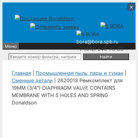
Перейти
Перейти
×
×
×
×
к
к
содержимому
содержимому
bora@bora.spb.ru
Меню
+7 (812) 646-73-83
Поиск:
Главная
|
Промышленная пыль, пары и туман
|
Сменные детали
| 2620013 Ремкомплект для
19MM (3/4″) DIAPHRAGM VALVE CONTAINS
MEMBRANE WITH 5 HOLES AND SPRING
Donaldson