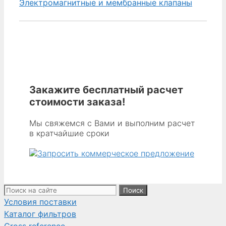
Ремкомплект
Электромагнитные и мембранные клапаны
для
19MM
(3/4")
DIAPHRAGM
VALVE
CONTAINS
MEMBRANE
Закажите бесплатный расчет
WITH
стоимости заказа!
5
HOLES
Мы свяжемся с Вами и выполним расчет
в кратчайшие сроки
AND
SPRING
Donaldson
Поиск:
Условия поставки
Каталог фильтров
Cross reference