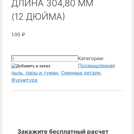
ДЛИНА 304,80 ММ
(12 ДЮЙМА)
1.00
₽
Количество
Категории:
товара
Промышленная
Donaldson
пыль, пары и туман
,
Сменные детали
,
0300500
Фурнитура
-
ШЛАНГОВЫЙ
ХОМУТ,
ДЛИНА
304,80 ММ
(12 ДЮЙМА)
Закажите бесплатный расчет