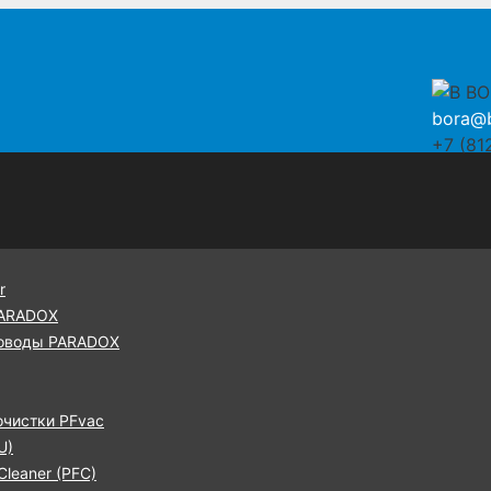
bora@b
+7 (81
r
PARADOX
оводы PARADOX
очистки PFvac
U)
leaner (PFC)