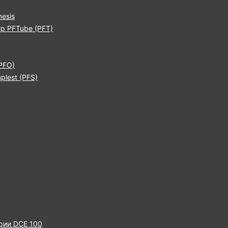
esis
р PFTube (PFT)
PFO)
lest (PFS)
рии DCE 100