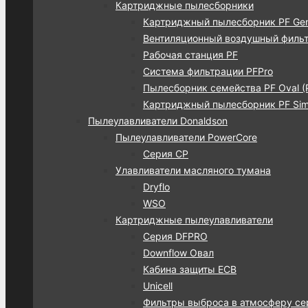
Картриджные пылесборники
Картриджный пылесборник PF Gen
Вентиляционный воздушный фильт
Рабочая станция PF
Система фильтрации PFPro
Пылесборник семейства PF Oval (
Картриджный пылесборник PF Simp
Пылеулавливатели Donaldson
Пылеулавливатели PowerCore
Серия CP
Улавливатели масляного тумана
Dryflo
WSO
Картриджные пылеулавливатели
Серия DFPRO
Downflow Овал
Кабина защиты ECB
Unicell
Фильтры выброса в атмосферу се