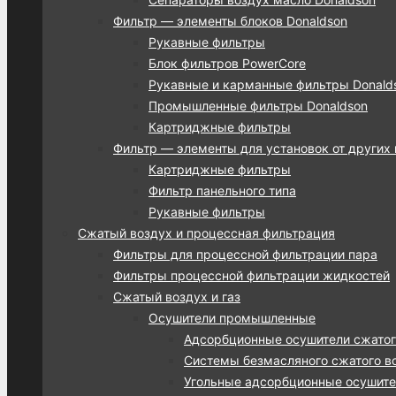
Фильтр — элементы блоков Donaldson
Рукавные фильтры
Блок фильтров PowerCore
Рукавные и карманные фильтры Donalds
Промышленные фильтры Donaldson
Картриджные фильтры
Фильтр — элементы для установок от других
Картриджные фильтры
Фильтр панельного типа
Рукавные фильтры
Сжатый воздух и процессная фильтрация
Фильтры для процессной фильтрации пара
Фильтры процессной фильтрации жидкостей
Сжатый воздух и газ
Осушители промышленные
Адсорбционные осушители сжатог
Системы безмасляного сжатого во
Угольные адсорбционные осушител