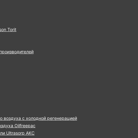
on Torit
 производителей
о воздуха с холодной регенерацией
здуха Oilfreepac
и Ultrasorp AKC