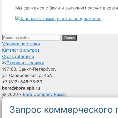
НЕОПРЕНА,
Мы свяжемся с Вами и выполним расчет в крат
ТОЛЩИНА
19,05 ММ
(0,75 ДЮЙМА),
ШИРИНА
38,10 ММ
Поиск:
(1,50 ДЮЙМА) —
Условия поставки
С
Каталог фильтров
САМОКЛЕЯЩЕЙСЯ
Cross reference
ПЛЕНКОЙ
197183, Санкт-Петербург,
ул. Сабировская, д. 45А
+7 (812)
646-73-83
bora@bora.spb.ru
© 2026
•
Bora Company Russia
Запрос коммерческого