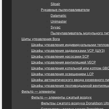
Siloair
Рукавные пылеулавливатели
Dalamatic
Unimaster
Syvac
Пылеулавливатель модульного ти
Щиты управления Bora
Шкафы управления индивидуальными тепло
Шкафы управления задвижками VCP (ШУЗ)
Шкафы управления насосами SCP
Шкафы управления вентиляцией VECP
Шкафы управления котельной или котлом GB
Шкафы управления освещением LCP
Шкафы автоматического ввода резервного пи
Шкафы управления противодымной вентиляц
Фильтр — элементы
Фильтр — элементы сжатый воздух
Фильтры сжатого воздуха Donaldson Ultra
Сепараторы воздух масло Donaldson