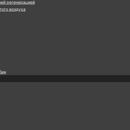
чей регенерацией
ого воздуха
бин