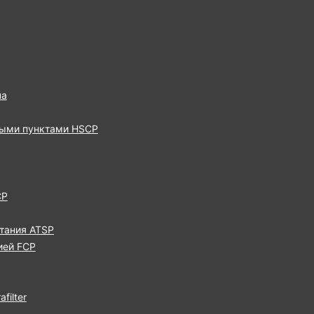
па
выми пунктами HSCP
CP
тания ATSP
ией FCP
filter