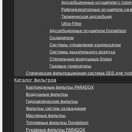
Адсорбционные осушители с горя
Рефрижераторные осушители сжат
Термическая адсорбция
Ultra-Filter
Адсорбционные осушители Donaldson
Охладители
Системы управления конденсатом
Системы дыхательного воздуха
Стерильные воздушные блоки
Газовые генераторы
Статическая фильтрационная система GDS для тур
Каталог фильтров
Картриджные фильтры PARADOX
Воздушные фильтры
Гидравлические фильтры
Фильтры систем охлаждения
Масляные фильтры
Топливные фильтры Donaldson
Рукавные фильтры PARADOX