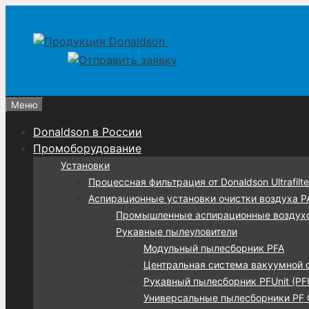
Перейти
Перейти
к
к
содержимому
содержимому
Меню
Donaldson в России
Промоборудование
Установки
Процессная фильтрация от Donaldson Ultrafilte
Аспирационные установки очистки воздуха 
Промышленные аспирационные воздух
Рукавные пылеуловители
Модульный пылесборник PFA
Центральная система вакуумной 
Рукавный пылесборник PFUnit (PF
Универсальные пылесборники PF C