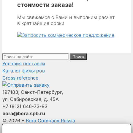
PLATED
стоимости заказа!
M6
X
Мы свяжемся с Вами и выполним расчет
в кратчайшие сроки
1
X
19
MM
L
Поиск:
(1/4-
Условия поставки
20
Каталог фильтров
X
Cross reference
.75
197183, Санкт-Петербург,
ул. Сабировская, д. 45А
+7 (812)
646-73-83
bora@bora.spb.ru
© 2026
•
Bora Company Russia