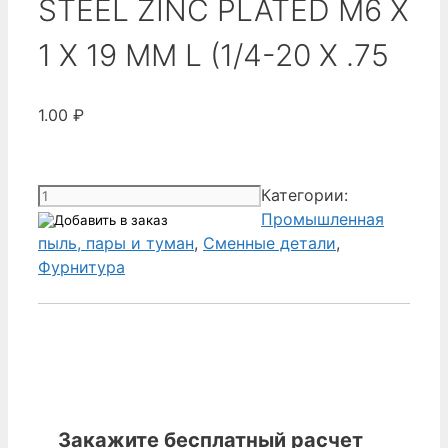
STEEL ZINC PLATED M6 X
1 X 19 MM L (1/4-20 X .75
1.00
₽
Количество
Категории:
товара
Промышленная
Donaldson
пыль, пары и туман
,
Сменные детали
,
0902251
Фурнитура
-
SCREW
FLAT
HEAD
SLOT
STEEL
ZINC
Закажите бесплатный расчет