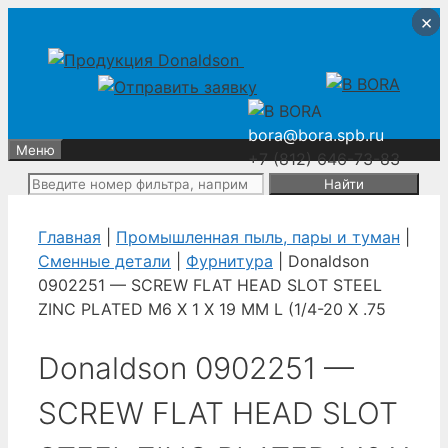
Перейти
Перейти
×
×
×
×
к
к
содержимому
содержимому
bora@bora.spb.ru
Меню
+7 (812) 646-73-83
Поиск:
Главная
|
Промышленная пыль, пары и туман
|
Сменные детали
|
Фурнитура
| Donaldson
0902251 — SCREW FLAT HEAD SLOT STEEL
ZINC PLATED M6 X 1 X 19 MM L (1/4-20 X .75
Donaldson 0902251 —
SCREW FLAT HEAD SLOT