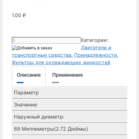
1.00
₽
Количество
Категории:
товара
Двигатели и
Шланг
транспортные средства
,
Принадлежности
,
для
Фильтры для охлаждающих жидкостей
охладителя
Описание
Применение
P171383
Параметр
Значение
Наружный диаметр:
69 Миллиметры(2.72 Дюймы)