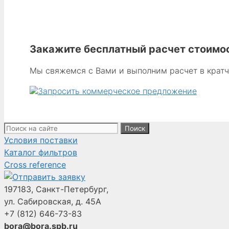
Donaldson
P199332-
016-
002
Закажите бесплатный расчет стоимос
-
ДВИГАТЕЛЬ
Мы свяжемся с Вами и выполним расчет в крат
1/2 Л. С.
1B00101-
02
С
ПРОКЛАДКОЙ,
Поиск:
МОНТАЖНАЯ
Условия поставки
ОПОРА
Каталог фильтров
ДЛЯ
Cross reference
ДВИГАТЕЛЯ
AERCOLOGY
197183, Санкт-Петербург,
(НОМЕР
ул. Сабировская, д. 45А
ПО
+7 (812)
646-73-83
КАТАЛОГУ
bora@bora.spb.ru