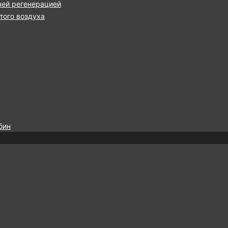
чей регенерацией
ого воздуха
бин