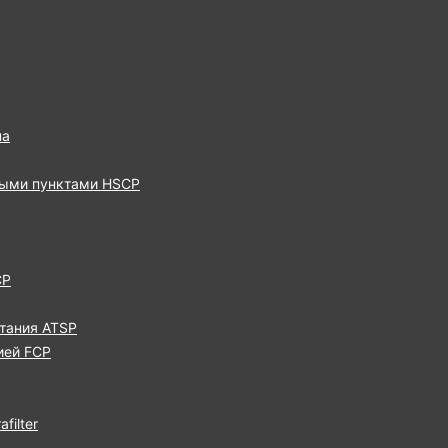
па
выми пунктами HSCP
CP
тания ATSP
ией FCP
filter