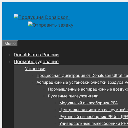
Перейти
Перейти
к
к
содержимому
содержимому
Меню
Donaldson в России
Промоборудование
Установки
Процессная фильтрация от Donaldson Ultrafilte
Аспирационные установки очистки воздуха 
Промышленные аспирационные воздух
Рукавные пылеуловители
Модульный пылесборник PFA
Центральная система вакуумной 
Рукавный пылесборник PFUnit (PF
Универсальные пылесборники PF C