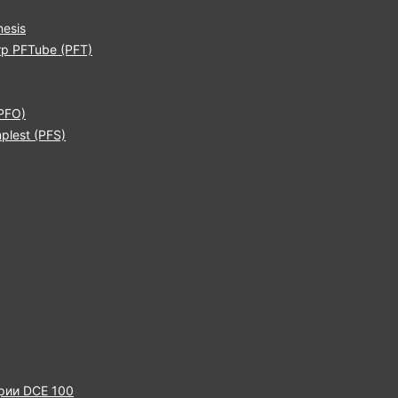
esis
р PFTube (PFT)
PFO)
lest (PFS)
рии DCE 100