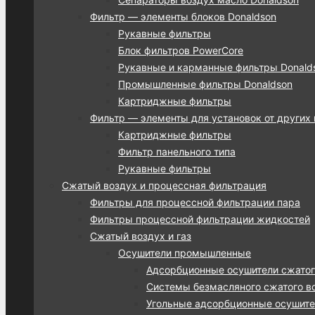
Фильтр — элементы блоков Donaldson
Рукавные фильтры
Блок фильтров PowerCore
Рукавные и карманные фильтры Donalds
Промышленные фильтры Donaldson
Картриджные фильтры
Фильтр — элементы для установок от других
Картриджные фильтры
Фильтр панельного типа
Рукавные фильтры
Сжатый воздух и процессная фильтрация
Фильтры для процессной фильтрации пара
Фильтры процессной фильтрации жидкостей
Сжатый воздух и газ
Осушители промышленные
Адсорбционные осушители сжатог
Системы безмасляного сжатого во
Угольные адсорбционные осушител