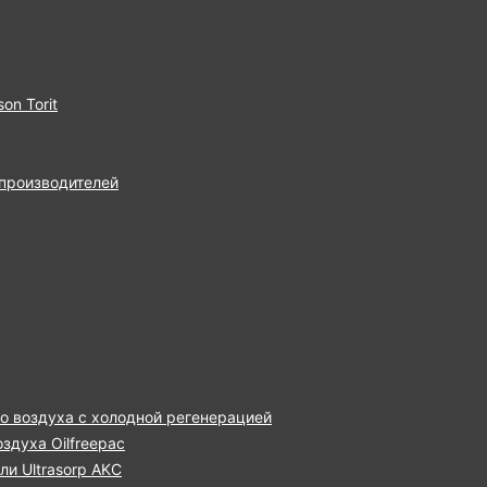
on Torit
 производителей
о воздуха с холодной регенерацией
здуха Oilfreepac
и Ultrasorp AKC