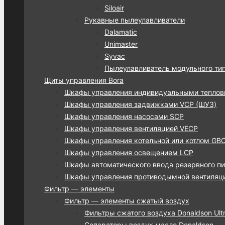
Siloair
Рукавные пылеулавливатели
Dalamatic
Unimaster
Syvac
Пылеулавливатель модульного ти
Щиты управления Bora
Шкафы управления индивидуальными тепло
Шкафы управления задвижками VCP (ШУЗ)
Шкафы управления насосами SCP
Шкафы управления вентиляцией VECP
Шкафы управления котельной или котлом GB
Шкафы управления освещением LCP
Шкафы автоматического ввода резервного пи
Шкафы управления противодымной вентиляц
Фильтр — элементы
Фильтр — элементы сжатый воздух
Фильтры сжатого воздуха Donaldson Ultra
Сепараторы воздух масло Donaldson