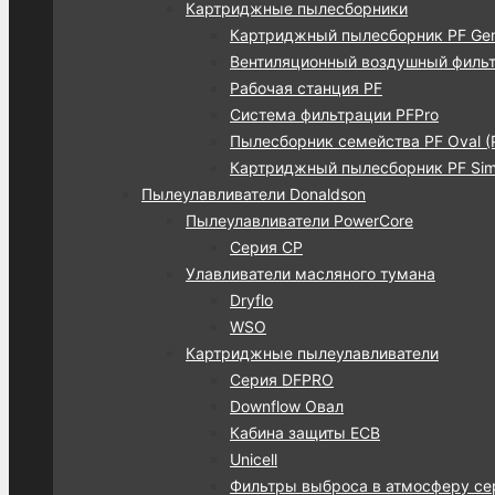
Картриджные пылесборники
Картриджный пылесборник PF Gen
Вентиляционный воздушный фильт
Рабочая станция PF
Система фильтрации PFPro
Пылесборник семейства PF Oval (
Картриджный пылесборник PF Simp
Пылеулавливатели Donaldson
Пылеулавливатели PowerCore
Серия CP
Улавливатели масляного тумана
Dryflo
WSO
Картриджные пылеулавливатели
Серия DFPRO
Downflow Овал
Кабина защиты ECB
Unicell
Фильтры выброса в атмосферу се