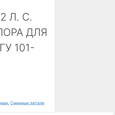
 Л. С.
ПОРА ДЛЯ
У 101-
уман
,
Сменные детали