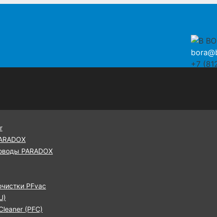
bora@b
+7 (81
r
PARADOX
оводы PARADOX
очистки PFvac
U)
leaner (PFC)