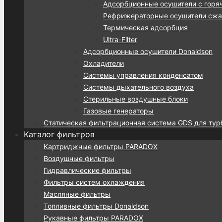
Адсорбционные осушители с горя
Рефрижераторные осушители сжат
Термическая адсорбция
Ultra-Filter
Адсорбционные осушители Donaldson
Охладители
Системы управления конденсатом
Системы дыхательного воздуха
Стерильные воздушные блоки
Газовые генераторы
Статическая фильтрационная система GDS для тур
Каталог фильтров
Картриджные фильтры PARADOX
Воздушные фильтры
Гидравлические фильтры
Фильтры систем охлаждения
Масляные фильтры
Топливные фильтры Donaldson
Рукавные фильтры PARADOX