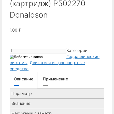
(картридж) P502270
Donaldson
1.00
₽
Количество
Категории:
товара
Гидравлические
гидравлический
системы
,
Двигатели и транспортные
элемент
средства
(картридж)
Описание
Применение
P502270
Donaldson
Параметр
Значение
Наружный диаметр: