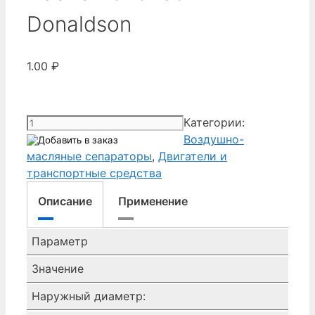
Donaldson
1.00
₽
Количество
Категории:
товара
Воздушно-
сепараторы
масляные сепараторы
,
Двигатели и
воздух
транспортные средства
масло
Описание
Применение
P525768
Donaldson
Параметр
Значение
Наружный диаметр: