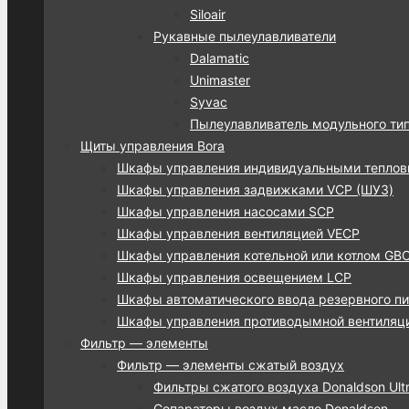
Siloair
Рукавные пылеулавливатели
Dalamatic
Unimaster
Syvac
Пылеулавливатель модульного ти
Щиты управления Bora
Шкафы управления индивидуальными тепло
Шкафы управления задвижками VCP (ШУЗ)
Шкафы управления насосами SCP
Шкафы управления вентиляцией VECP
Шкафы управления котельной или котлом GB
Шкафы управления освещением LCP
Шкафы автоматического ввода резервного пи
Шкафы управления противодымной вентиляц
Фильтр — элементы
Фильтр — элементы сжатый воздух
Фильтры сжатого воздуха Donaldson Ultra
Сепараторы воздух масло Donaldson