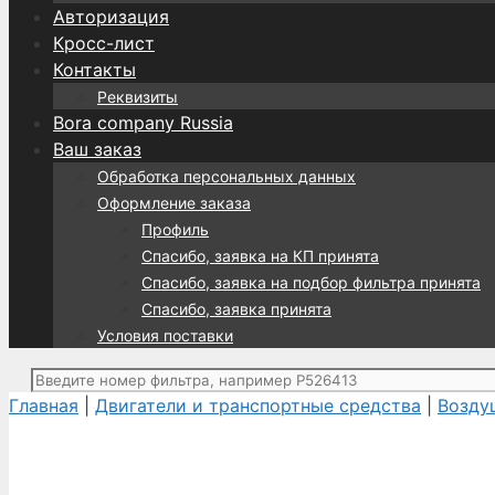
Авторизация
Кросс-лист
Контакты
Реквизиты
Bora company Russia
Ваш заказ
Обработка персональных данных
Оформление заказа
Профиль
Спасибо, заявка на КП принята
Спасибо, заявка на подбор фильтра принята
Спасибо, заявка принята
Условия поставки
Поиск:
Главная
|
Двигатели и транспортные средства
|
Возду