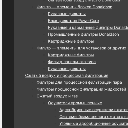
Фильтр — элементы блоков Donaldson
Рукавные фильтры
Блок фильтров PowerCore
Рукавные и карманные фильтры Donalds
Промышленные фильтры Donaldson
Картриджные фильтры
Фильтр — элементы для установок от других
Картриджные фильтры
Фильтр панельного типа
Рукавные фильтры
Сжатый воздух и процессная фильтрация
Фильтры для процессной фильтрации пара
Фильтры процессной фильтрации жидкостей
Сжатый воздух и газ
Осушители промышленные
Адсорбционные осушители сжатог
Системы безмасляного сжатого во
Угольные адсорбционные осушител