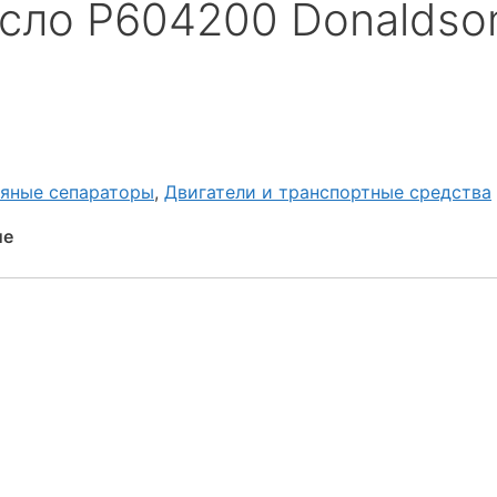
сло P604200 Donaldso
яные сепараторы
,
Двигатели и транспортные средства
ие