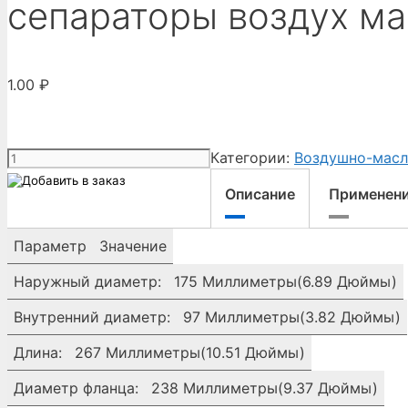
сепараторы воздух ма
1.00
₽
Количество
Категории:
Воздушно-масл
товара
Описание
Применен
сепараторы
воздух
масло
Параметр
Значение
P604200
Наружный диаметр:
175 Миллиметры(6.89 Дюймы)
Donaldson
Внутренний диаметр:
97 Миллиметры(3.82 Дюймы)
Длина:
267 Миллиметры(10.51 Дюймы)
Диаметр фланца:
238 Миллиметры(9.37 Дюймы)