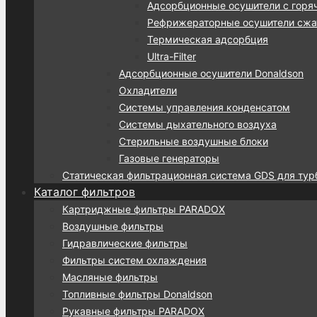
Адсорбционные осушители с горя
Рефрижераторные осушители сжат
Термическая адсорбция
Ultra-Filter
Адсорбционные осушители Donaldson
Охладители
Системы управления конденсатом
Системы дыхательного воздуха
Стерильные воздушные блоки
Газовые генераторы
Статическая фильтрационная система GDS для тур
Каталог фильтров
Картриджные фильтры PARADOX
Воздушные фильтры
Гидравлические фильтры
Фильтры систем охлаждения
Масляные фильтры
Топливные фильтры Donaldson
Рукавные фильтры PARADOX