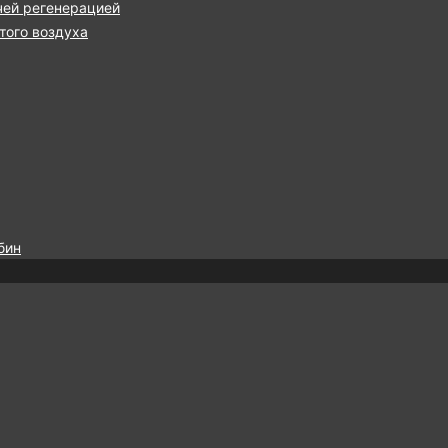
чей регенерацией
ого воздуха
бин