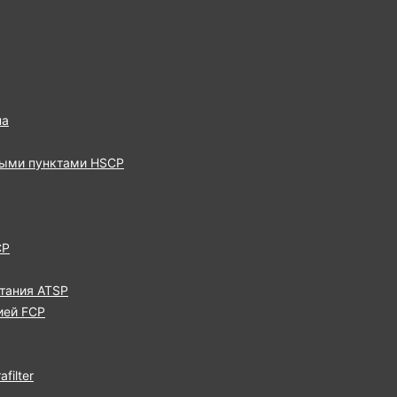
па
выми пунктами HSCP
CP
тания ATSP
ией FCP
filter