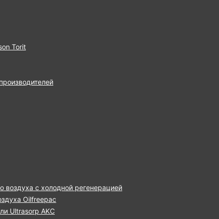
on Torit
 производителей
о воздуха с холодной регенерацией
здуха Oilfreepac
и Ultrasorp AKC