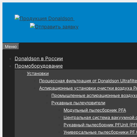
Перейти
Перейти
к
к
содержимому
содержимому
Меню
Donaldson в России
Промоборудование
Установки
Процессная фильтрация от Donaldson Ultrafilte
Аспирационные установки очистки воздуха 
Промышленные аспирационные воздух
Рукавные пылеуловители
Модульный пылесборник PFA
Центральная система вакуумной 
Рукавный пылесборник PFUnit (PF
Универсальные пылесборники PF C