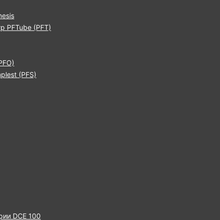
esis
р PFTube (PFT)
PFO)
lest (PFS)
рии DCE 100