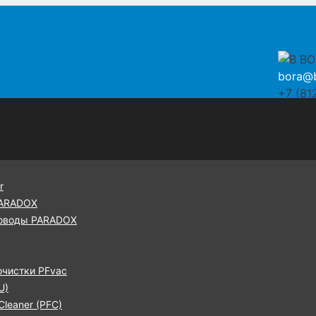
bora@b
+7 (81
r
PARADOX
оводы PARADOX
очистки PFvac
U)
leaner (PFC)