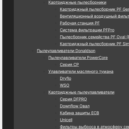
Картриджные пылесборники
Картриджный пылесборник PF Gen
Вентиляционный воздушный фильт
Рабочая станция PF
Система фильтрации PFPro
Пылесборник семейства PF Oval (
Картриджный пылесборник PF Simp
Пылеулавливатели Donaldson
Пылеулавливатели PowerCore
Серия CP
Улавливатели масляного тумана
Dryflo
WSO
Картриджные пылеулавливатели
Серия DFPRO
Downflow Овал
Кабина защиты ECB
Unicell
Фильтры выброса в атмосферу се