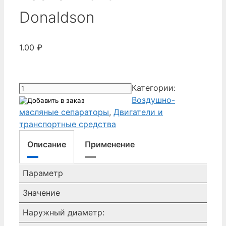
Donaldson
1.00
₽
Количество
Категории:
товара
Воздушно-
сепараторы
масляные сепараторы
,
Двигатели и
воздух
транспортные средства
масло
Описание
Применение
P782911
Donaldson
Параметр
Значение
Наружный диаметр: