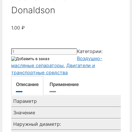
Donaldson
1.00
₽
Количество
Категории:
товара
Воздушно-
сепараторы
масляные сепараторы
,
Двигатели и
воздух
транспортные средства
масло
Описание
Применение
P782921
Donaldson
Параметр
Значение
Наружный диаметр: