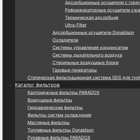
Адсорбционные осушители с горя
Рефрижераторные осушители сжат
Термическая адсорбция
Ultra-Filter
Адсорбционные осушители Donaldson
Охладители
Системы управления конденсатом
Системы дыхательного воздуха
Стерильные воздушные блоки
Газовые генераторы
Статическая фильтрационная система GDS для тур
Каталог фильтров
Картриджные фильтры PARADOX
Воздушные фильтры
Гидравлические фильтры
Фильтры систем охлаждения
Масляные фильтры
Топливные фильтры Donaldson
Рукавные фильтры PARADOX