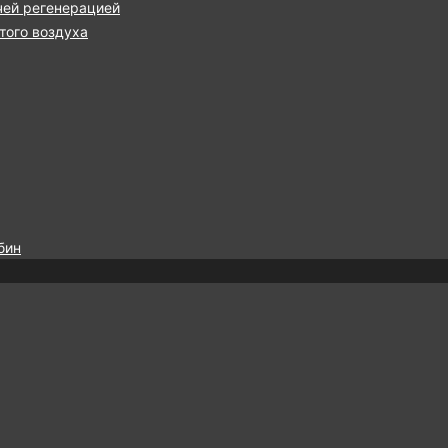
чей регенерацией
ого воздуха
бин