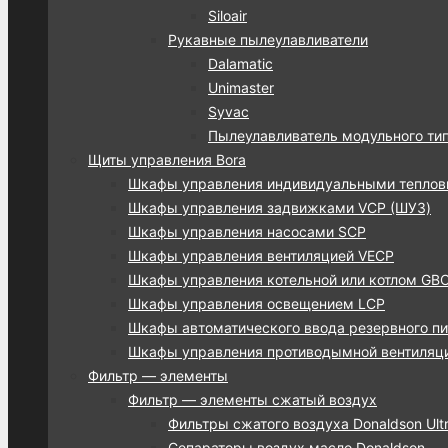
Siloair
Рукавные пылеулавливатели
Dalamatic
Unimaster
Syvac
Пылеулавливатель модульного ти
Щиты управления Bora
Шкафы управления индивидуальными тепло
Шкафы управления задвижками VCP (ШУЗ)
Шкафы управления насосами SCP
Шкафы управления вентиляцией VECP
Шкафы управления котельной или котлом GB
Шкафы управления освещением LCP
Шкафы автоматического ввода резервного пи
Шкафы управления противодымной вентиляц
Фильтр — элементы
Фильтр — элементы сжатый воздух
Фильтры сжатого воздуха Donaldson Ultra
Сепараторы воздух масло Donaldson