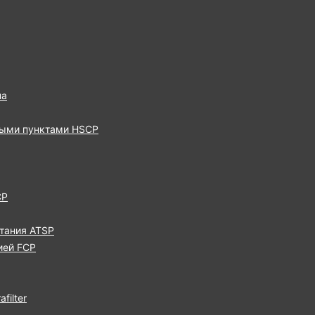
па
выми пунктами HSCP
CP
тания ATSP
ией FCP
filter