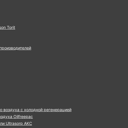
on Torit
 производителей
о воздуха с холодной регенерацией
здуха Oilfreepac
и Ultrasorp AKC