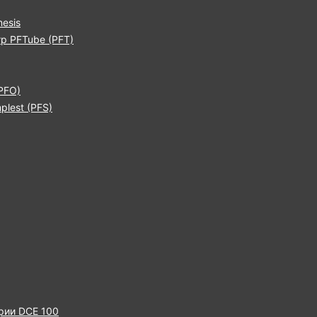
esis
р PFTube (PFT)
PFO)
lest (PFS)
рии DCE 100