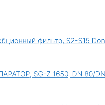
бционный фильтр, S2-S15 Don
РАТОР, SG-Z 1650, DN 80/DN