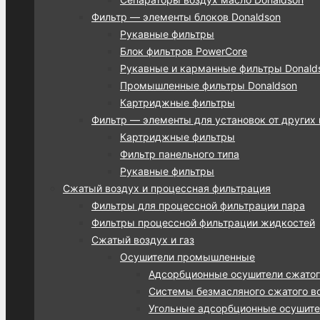
Фильтр — элементы блоков Donaldson
Рукавные фильтры
Блок фильтров PowerCore
Рукавные и карманные фильтры Donalds
Промышленные фильтры Donaldson
Картриджные фильтры
Фильтр — элементы для установок от других
Картриджные фильтры
Фильтр панельного типа
Рукавные фильтры
Сжатый воздух и процессная фильтрация
Фильтры для процессной фильтрации пара
Фильтры процессной фильтрации жидкостей
Сжатый воздух и газ
Осушители промышленные
Адсорбционные осушители сжатог
Системы безмасляного сжатого во
Угольные адсорбционные осушител