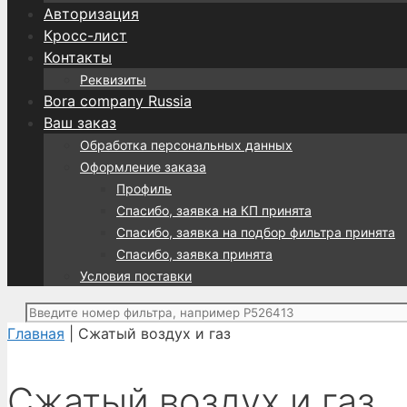
Авторизация
Кросс-лист
Контакты
Реквизиты
Bora company Russia
Ваш заказ
Обработка персональных данных
Оформление заказа
Профиль
Спасибо, заявка на КП принята
Спасибо, заявка на подбор фильтра принята
Спасибо, заявка принята
Условия поставки
Поиск:
Главная
| Сжатый воздух и газ
Сжатый воздух и газ