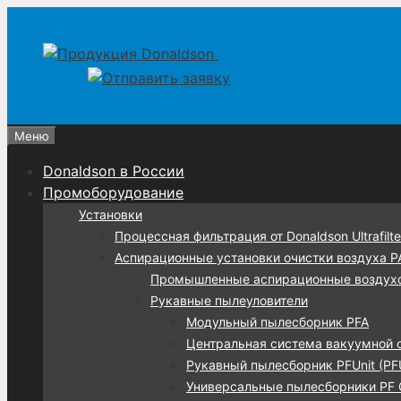
Перейти
Перейти
к
к
содержимому
содержимому
Меню
Donaldson в России
Промоборудование
Установки
Процессная фильтрация от Donaldson Ultrafilte
Аспирационные установки очистки воздуха 
Промышленные аспирационные воздух
Рукавные пылеуловители
Модульный пылесборник PFA
Центральная система вакуумной 
Рукавный пылесборник PFUnit (PF
Универсальные пылесборники PF C