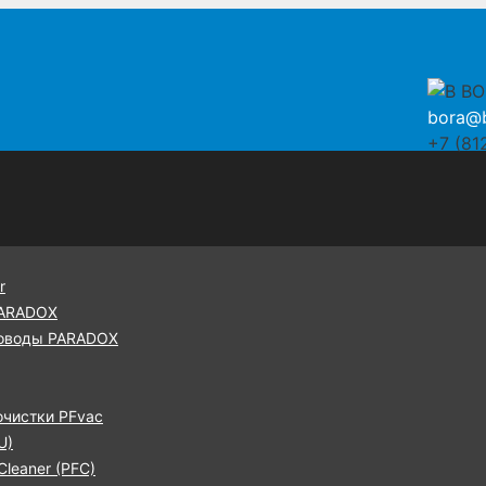
bora@b
+7 (81
r
PARADOX
оводы PARADOX
очистки PFvac
U)
leaner (PFC)