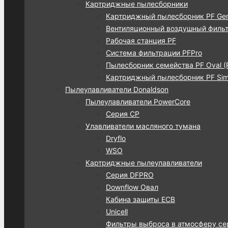
Картриджные пылесборники
Картриджный пылесборник PF Gen
Вентиляционный воздушный фильт
Рабочая станция PF
Система фильтрации PFPro
Пылесборник семейства PF Oval (
Картриджный пылесборник PF Simp
Пылеулавливатели Donaldson
Пылеулавливатели PowerCore
Серия CP
Улавливатели масляного тумана
Dryflo
WSO
Картриджные пылеулавливатели
Серия DFPRO
Downflow Овал
Кабина защиты ECB
Unicell
Фильтры выброса в атмосферу се