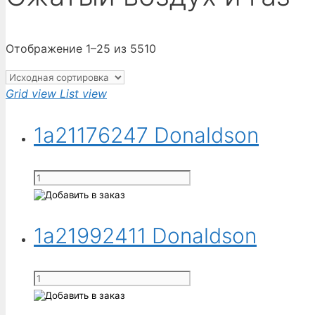
Отображение 1–25 из 5510
Grid view
List view
1a21176247 Donaldson
Количество
товара
1a21176247
Donaldson
1a21992411 Donaldson
Количество
товара
1a21992411