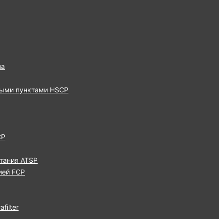
па
выми пунктами HSCP
CP
тания ATSP
ией FCP
filter