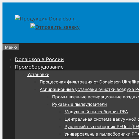
Перейти
Перейти
к
к
содержимому
содержимому
Меню
Donaldson в России
Промоборудование
Установки
Процессная фильтрация от Donaldson Ultrafilte
Аспирационные установки очистки воздуха 
Промышленные аспирационные воздух
Рукавные пылеуловители
Модульный пылесборник PFA
Центральная система вакуумной 
Рукавный пылесборник PFUnit (PF
Универсальные пылесборники PF C