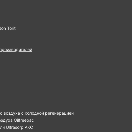
on Torit
 производителей
о воздуха с холодной регенерацией
здуха Oilfreepac
и Ultrasorp AKC