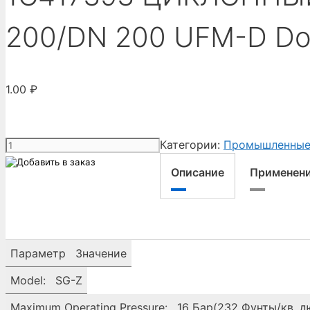
200/DN 200 UFM-D Do
1.00
₽
Количество
Категории:
Промышленные
товара
Описание
Применен
1C417393
ЦИКЛОННЫЙ
СЕПАРАТОР,
SG-
Z
Параметр
Значение
7500,
SP
Model:
SG-Z
DN
Maximum Operating Pressure:
16 Бар(232 Фунты/кв. 