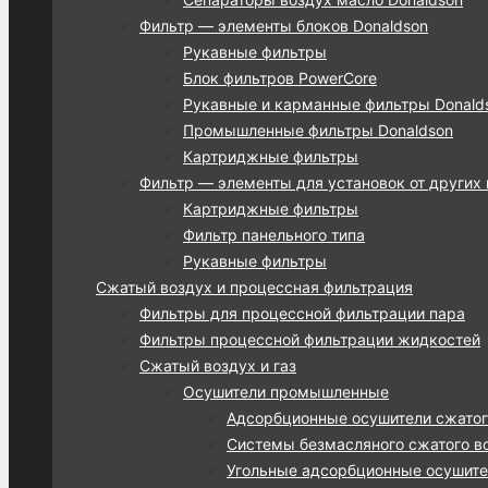
Фильтр — элементы блоков Donaldson
Рукавные фильтры
Блок фильтров PowerCore
Рукавные и карманные фильтры Donalds
Промышленные фильтры Donaldson
Картриджные фильтры
Фильтр — элементы для установок от других
Картриджные фильтры
Фильтр панельного типа
Рукавные фильтры
Сжатый воздух и процессная фильтрация
Фильтры для процессной фильтрации пара
Фильтры процессной фильтрации жидкостей
Сжатый воздух и газ
Осушители промышленные
Адсорбционные осушители сжатог
Системы безмасляного сжатого во
Угольные адсорбционные осушител