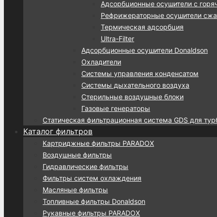
Адсорбционные осушители с горя
Рефрижераторные осушители сжат
Термическая адсорбция
Ultra-Filter
Адсорбционные осушители Donaldson
Охладители
Системы управления конденсатом
Системы дыхательного воздуха
Стерильные воздушные блоки
Газовые генераторы
Статическая фильтрационная система GDS для тур
Каталог фильтров
Картриджные фильтры PARADOX
Воздушные фильтры
Гидравлические фильтры
Фильтры систем охлаждения
Масляные фильтры
Топливные фильтры Donaldson
Рукавные фильтры PARADOX