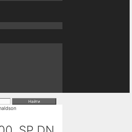
aldson
0, SP DN