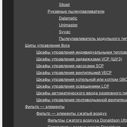
Siloair
Рукавные пылеулавливатели
Dalamatic
Unimaster
Syvac
Пылеулавливатель модульного ти
Щиты управления Bora
Шкафы управления индивидуальными тепло
Шкафы управления задвижками VCP (ШУЗ)
Шкафы управления насосами SCP
Шкафы управления вентиляцией VECP
Шкафы управления котельной или котлом GB
Шкафы управления освещением LCP
Шкафы автоматического ввода резервного пи
Шкафы управления противодымной вентиляц
Фильтр — элементы
Фильтр — элементы сжатый воздух
Фильтры сжатого воздуха Donaldson Ultra
Сепараторы воздух масло Donaldson