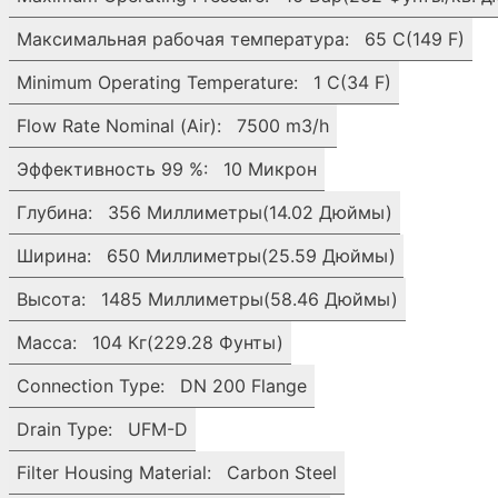
200/DN
200
Максимальная рабочая температура:
65 C(149 F)
UFM-
D
Minimum Operating Temperature:
1 C(34 F)
Donaldson
Flow Rate Nominal (Air):
7500 m3/h
Эффективность 99 %:
10 Микрон
Глубина:
356 Миллиметры(14.02 Дюймы)
Ширина:
650 Миллиметры(25.59 Дюймы)
Высота:
1485 Миллиметры(58.46 Дюймы)
Масса:
104 Кг(229.28 Фунты)
Connection Type:
DN 200 Flange
Drain Type:
UFM-D
Filter Housing Material:
Carbon Steel