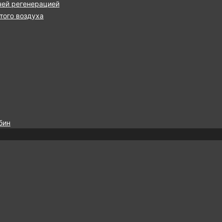
чей регенерацией
ого воздуха
бин