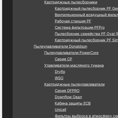
Картриджные пылесборники
Картриджный пылесборник PF Gen
Вентиляционный воздушный фильт
Рабочая станция PF
Система фильтрации PFPro
Пылесборник семейства PF Oval (
Картриджный пылесборник PF Simp
Пылеулавливатели Donaldson
Пылеулавливатели PowerCore
Серия CP
Улавливатели масляного тумана
Dryflo
WSO
Картриджные пылеулавливатели
Серия DFPRO
Downflow Овал
Кабина защиты ECB
Unicell
Фильтры выброса в атмосферу се