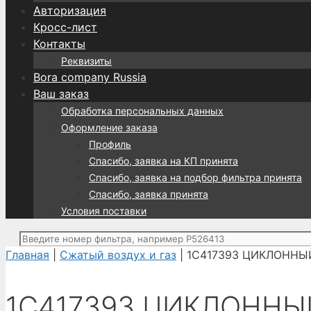
Авторизация
Кросс-лист
Контакты
Реквизиты
Bora company Russia
Ваш заказ
Обработка персональных данных
Оформление заказа
Профиль
Спасибо, заявка на КП принята
Спасибо, заявка на подбор фильтра принята
Спасибо, заявка принята
Условия поставки
Поиск:
Главная
|
Сжатый воздух и газ
| 1C417393 ЦИКЛОННЫЙ
1C417393 ЦИКЛОННЫЙ