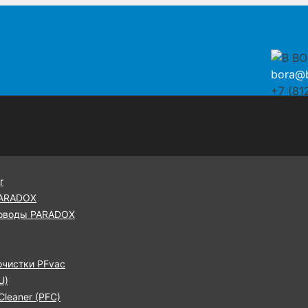
bora@b
+7 (81
r
PARADOX
оводы PARADOX
очистки PFvac
U)
leaner (PFC)