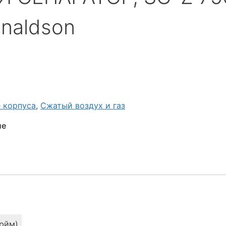
naldson
 корпуса
,
Сжатый воздух и газ
ие
дюйм)