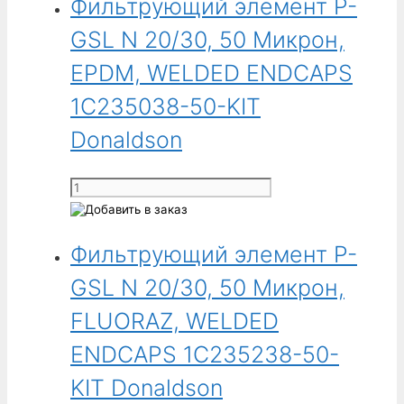
Фильтрующий элемент P-
элемент
KIT
P-
GSL N 20/30, 50 Микрон,
Donaldson
GSL
N
EPDM, WELDED ENDCAPS
20/30,
1C235038-50-KIT
5
Микрон,
Donaldson
FLUORAZ,
WELDED
Количество
ENDCAPS
товара
1C235238-
Фильтрующий
05-
Фильтрующий элемент P-
элемент
KIT
P-
GSL N 20/30, 50 Микрон,
Donaldson
GSL
N
FLUORAZ, WELDED
20/30,
ENDCAPS 1C235238-50-
50
Микрон,
KIT Donaldson
EPDM,