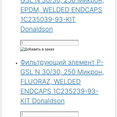
GSL N 30/30, 250 Микрон,
GSL
N
EPDM, WELDED ENDCAPS
30/30,
1C235039-93-KIT
25
Микрон,
Donaldson
FLUORAZ,
WELDED
Количество
ENDCAPS
товара
1C235239-
Фильтрующий
25-
Фильтрующий элемент P-
элемент
KIT
P-
GSL N 30/30, 250 Микрон,
Donaldson
GSL
N
FLUORAZ, WELDED
30/30,
ENDCAPS 1C235239-93-
250
Микрон,
KIT Donaldson
EPDM,
WELDED
Количество