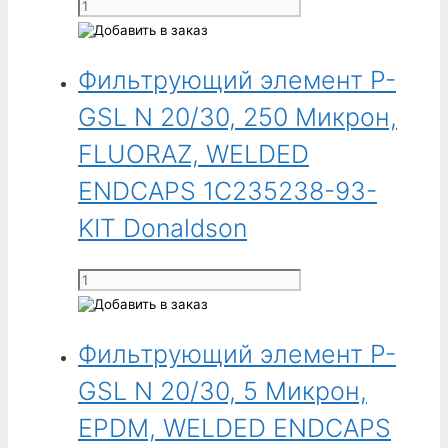
Количество
ENDCAPS
товара
1C235238-
Фильтрующий
25-
Фильтрующий элемент P-
элемент
KIT
P-
GSL N 20/30, 250 Микрон,
Donaldson
GSL
N
FLUORAZ, WELDED
20/30,
ENDCAPS 1C235238-93-
250
Микрон,
KIT Donaldson
EPDM,
WELDED
Количество
ENDCAPS
товара
1C235038-
Фильтрующий
93-
Фильтрующий элемент P-
элемент
KIT
P-
GSL N 20/30, 5 Микрон,
Donaldson
GSL
N
EPDM, WELDED ENDCAPS
20/30,