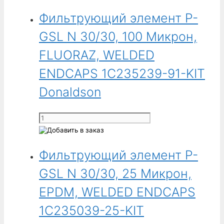
Фильтрующий
01-
Фильтрующий элемент P-
элемент
KIT
P-
GSL N 30/30, 100 Микрон,
Donaldson
GSL
N
FLUORAZ, WELDED
30/30,
ENDCAPS 1C235239-91-KIT
100
Микрон,
Donaldson
EPDM,
WELDED
Количество
ENDCAPS
товара
1C235039-
Фильтрующий
91-
Фильтрующий элемент P-
элемент
KIT
P-
GSL N 30/30, 25 Микрон,
Donaldson
GSL
N
EPDM, WELDED ENDCAPS
30/30,
1C235039-25-KIT
100