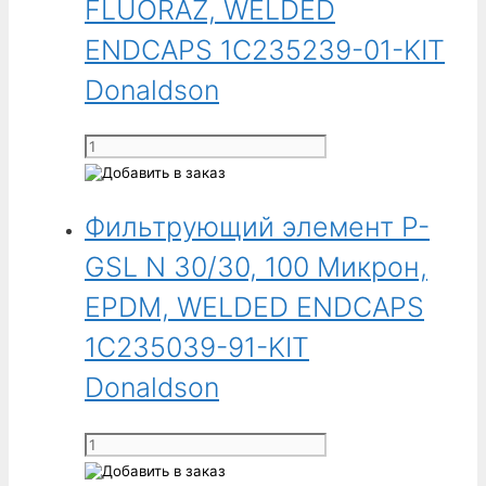
N
FLUORAZ, WELDED
30/30,
ENDCAPS 1C235239-01-KIT
1
Микрон,
Donaldson
EPDM,
WELDED
Количество
ENDCAPS
товара
1C235039-
Фильтрующий
01-
Фильтрующий элемент P-
элемент
KIT
P-
GSL N 30/30, 100 Микрон,
Donaldson
GSL
N
EPDM, WELDED ENDCAPS
30/30,
1C235039-91-KIT
1
Микрон,
Donaldson
FLUORAZ,
WELDED
Количество
ENDCAPS
товара
1C235239-