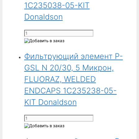
1C235038-05-KIT
250
Микрон,
Donaldson
FLUORAZ,
WELDED
Количество
ENDCAPS
товара
1C235238-
Фильтрующий
93-
Фильтрующий элемент P-
элемент
KIT
P-
GSL N 20/30, 5 Микрон,
Donaldson
GSL
N
FLUORAZ, WELDED
20/30,
ENDCAPS 1C235238-05-
5
Микрон,
KIT Donaldson
EPDM,
WELDED
Количество
ENDCAPS
товара
1C235038-
Фильтрующий
05-