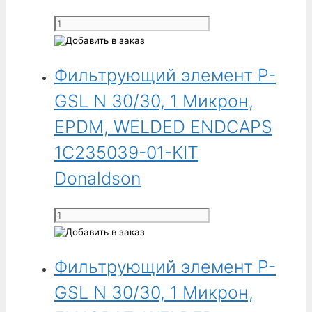
WELDED
Количество
ENDCAPS
товара
1C235038-
Фильтрующий
50-
Фильтрующий элемент P-
элемент
KIT
P-
GSL N 30/30, 1 Микрон,
Donaldson
GSL
N
EPDM, WELDED ENDCAPS
20/30,
1C235039-01-KIT
50
Микрон,
Donaldson
FLUORAZ,
WELDED
Количество
ENDCAPS
товара
1C235238-
Фильтрующий
50-
Фильтрующий элемент P-
элемент
KIT
P-
GSL N 30/30, 1 Микрон,
Donaldson
GSL