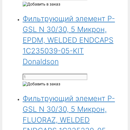
ENDCAPS
товара
1C235039-
Фильтрующий
93-
Фильтрующий элемент P-
элемент
KIT
P-
GSL N 30/30, 5 Микрон,
Donaldson
GSL
N
EPDM, WELDED ENDCAPS
30/30,
1C235039-05-KIT
250
Микрон,
Donaldson
FLUORAZ,
WELDED
Количество
ENDCAPS
товара
1C235239-
Фильтрующий
93-
Фильтрующий элемент P-
элемент
KIT
P-
GSL N 30/30, 5 Микрон,
Donaldson
GSL
N
FLUORAZ, WELDED
30/30,