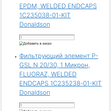
N
EPDM, WELDED ENDCAPS
15/30,
1C235038-01-KIT
50
Микрон,
Donaldson
FLUORAZ,
WELDED
Количество
ENDCAPS
товара
1C235237-
Фильтрующий
50-
Фильтрующий элемент P-
элемент
KIT
P-
GSL N 20/30, 1 Микрон,
Donaldson
GSL
N
FLUORAZ, WELDED
20/30,
ENDCAPS 1C235238-01-KIT
1
Микрон,
Donaldson
EPDM,
WELDED
Количество
ENDCAPS
товара