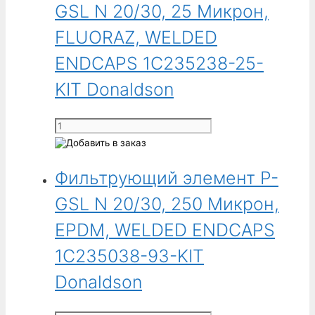
GSL N 20/30, 25 Микрон,
Donaldson
GSL
N
FLUORAZ, WELDED
20/30,
ENDCAPS 1C235238-25-
25
Микрон,
KIT Donaldson
EPDM,
WELDED
Количество
ENDCAPS
товара
1C235038-
Фильтрующий
25-
Фильтрующий элемент P-
элемент
KIT
P-
GSL N 20/30, 250 Микрон,
Donaldson
GSL
N
EPDM, WELDED ENDCAPS
20/30,
1C235038-93-KIT
25
Микрон,
Donaldson
FLUORAZ,
WELDED