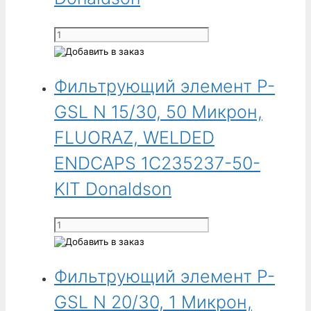
FLUORAZ,
WELDED
Количество
ENDCAPS
товара
1C235237-
Фильтрующий
05-
Фильтрующий элемент P-
элемент
KIT
P-
GSL N 15/30, 50 Микрон,
Donaldson
GSL
N
FLUORAZ, WELDED
15/30,
ENDCAPS 1C235237-50-
50
Микрон,
KIT Donaldson
EPDM,
WELDED
Количество
ENDCAPS
товара
1C235037-
Фильтрующий
50-
Фильтрующий элемент P-
элемент
KIT
P-
GSL N 20/30, 1 Микрон,
Donaldson
GSL