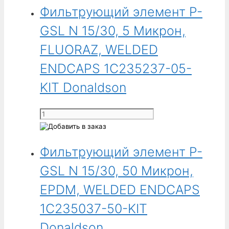
Фильтрующий элемент P-
GSL N 15/30, 5 Микрон,
FLUORAZ, WELDED
ENDCAPS 1C235237-05-
KIT Donaldson
Количество
товара
Фильтрующий
Фильтрующий элемент P-
элемент
P-
GSL N 15/30, 50 Микрон,
GSL
N
EPDM, WELDED ENDCAPS
15/30,
1C235037-50-KIT
5
Микрон,
Donaldson