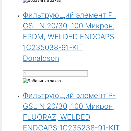
1C235038-
Фильтрующий
01-
Фильтрующий элемент P-
элемент
KIT
P-
GSL N 20/30, 100 Микрон,
Donaldson
GSL
N
EPDM, WELDED ENDCAPS
20/30,
1C235038-91-KIT
1
Микрон,
Donaldson
FLUORAZ,
WELDED
Количество
ENDCAPS
товара
1C235238-
Фильтрующий
01-
Фильтрующий элемент P-
элемент
KIT
P-
GSL N 20/30, 100 Микрон,
Donaldson
GSL
N
FLUORAZ, WELDED
20/30,
ENDCAPS 1C235238-91-KIT
100