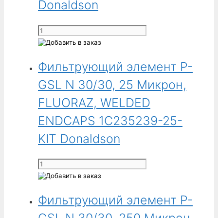
Микрон,
Donaldson
FLUORAZ,
WELDED
Количество
ENDCAPS
товара
1C235239-
Фильтрующий
91-
Фильтрующий элемент P-
элемент
KIT
P-
GSL N 30/30, 25 Микрон,
Donaldson
GSL
N
FLUORAZ, WELDED
30/30,
ENDCAPS 1C235239-25-
25
Микрон,
KIT Donaldson
EPDM,
WELDED
Количество
ENDCAPS
товара
1C235039-
Фильтрующий
25-
Фильтрующий элемент P-
элемент
KIT
P-
Donaldson