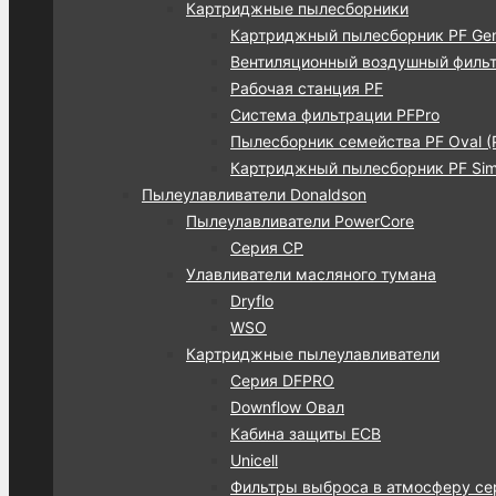
Картриджные пылесборники
Картриджный пылесборник PF Gen
Вентиляционный воздушный фильт
Рабочая станция PF
Система фильтрации PFPro
Пылесборник семейства PF Oval (
Картриджный пылесборник PF Simp
Пылеулавливатели Donaldson
Пылеулавливатели PowerCore
Серия CP
Улавливатели масляного тумана
Dryflo
WSO
Картриджные пылеулавливатели
Серия DFPRO
Downflow Овал
Кабина защиты ECB
Unicell
Фильтры выброса в атмосферу се