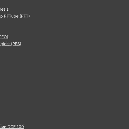
esis
р PFTube (PFT)
PFO)
lest (PFS)
рии DCE 100