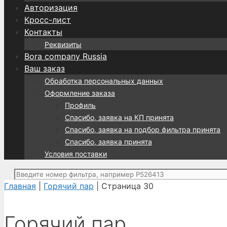
Авторизация
Кросс-лист
Контакты
Реквизиты
Bora company Russia
Ваш заказ
Обработка персональных данных
Оформление заказа
Профиль
Спасибо, заявка на КП принята
Спасибо, заявка на подбор фильтра принята
Спасибо, заявка принята
Условия поставки
Поиск:
Главная
|
Горячий пар
| Страница 30
Горячий пар