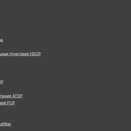
па
выми пунктами HSCP
CP
тания ATSP
ией FCP
filter