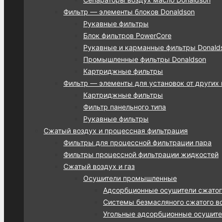
Фильтр — элементы блоков Donaldson
Рукавные фильтры
Блок фильтров PowerCore
Рукавные и карманные фильтры Donalds
Промышленные фильтры Donaldson
Картриджные фильтры
Фильтр — элементы для установок от других
Картриджные фильтры
Фильтр панельного типа
Рукавные фильтры
Сжатый воздух и процессная фильтрация
Фильтры для процессной фильтрации пара
Фильтры процессной фильтрации жидкостей
Сжатый воздух и газ
Осушители промышленные
Адсорбционные осушители сжатог
Системы безмасляного сжатого во
Угольные адсорбционные осушител