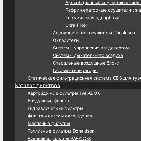
Адсорбционные осушители с горя
Рефрижераторные осушители сжат
Термическая адсорбция
Ultra-Filter
Адсорбционные осушители Donaldson
Охладители
Системы управления конденсатом
Системы дыхательного воздуха
Стерильные воздушные блоки
Газовые генераторы
Статическая фильтрационная система GDS для тур
Каталог фильтров
Картриджные фильтры PARADOX
Воздушные фильтры
Гидравлические фильтры
Фильтры систем охлаждения
Масляные фильтры
Топливные фильтры Donaldson
Рукавные фильтры PARADOX