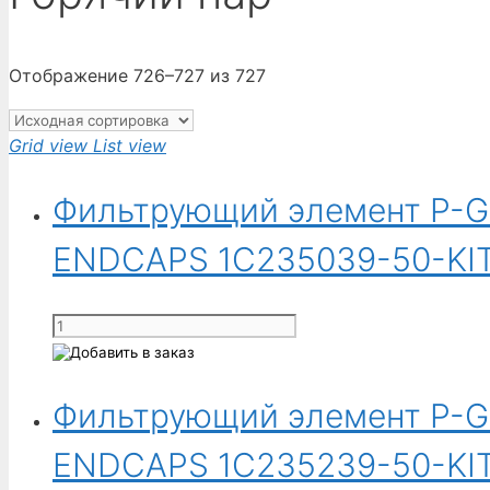
Отображение 726–727 из 727
Grid view
List view
Фильтрующий элемент P-G
ENDCAPS 1C235039-50-KIT
Количество
товара
Фильтрующий
элемент
Фильтрующий элемент P-G
P-
GSL
ENDCAPS 1C235239-50-KIT
N