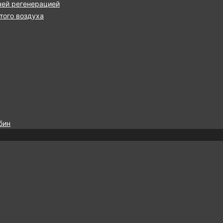
чей регенерацией
ого воздуха
бин