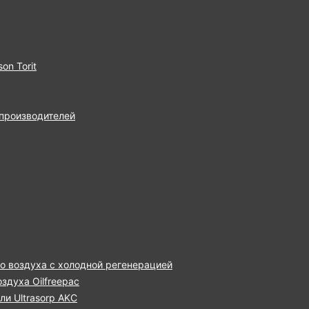
on Torit
 производителей
о воздуха с холодной регенерацией
здуха Oilfreepac
и Ultrasorp AKC