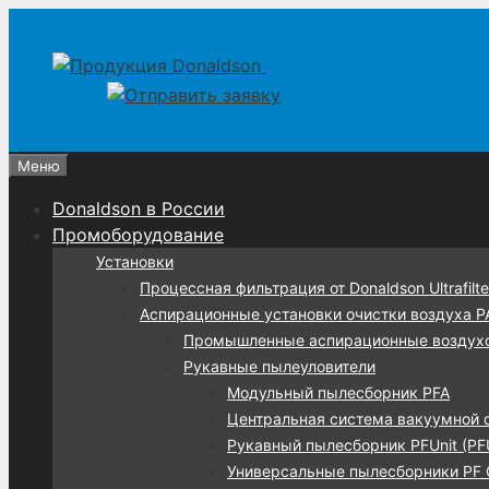
Перейти
Перейти
к
к
содержимому
содержимому
Меню
Donaldson в России
Промоборудование
Установки
Процессная фильтрация от Donaldson Ultrafilte
Аспирационные установки очистки воздуха 
Промышленные аспирационные воздух
Рукавные пылеуловители
Модульный пылесборник PFA
Центральная система вакуумной 
Рукавный пылесборник PFUnit (PF
Универсальные пылесборники PF C