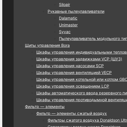
Siloair
Рукавные пылеулавливатели
Dalamatic
Unimaster
Syvac
Пылеулавливатель модульного ти
Щиты управления Bora
Шкафы управления индивидуальными тепло
Шкафы управления задвижками VCP (ШУЗ)
Шкафы управления насосами SCP
Шкафы управления вентиляцией VECP
Шкафы управления котельной или котлом GB
Шкафы управления освещением LCP
Шкафы автоматического ввода резервного пи
Шкафы управления противодымной вентиляц
Фильтр — элементы
Фильтр — элементы сжатый воздух
Фильтры сжатого воздуха Donaldson Ultra
Сепараторы воздух масло Donaldson