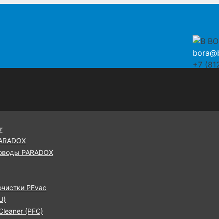
bora@b
+7 (81
r
PARADOX
оводы PARADOX
очистки PFvac
U)
leaner (PFC)