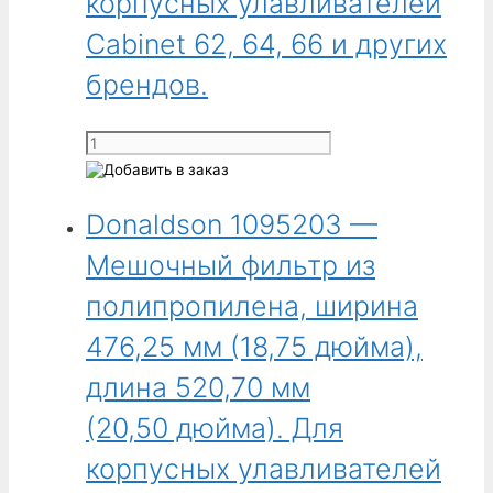
корпусных улавливателей
190,50 мм
Cabinet 62, 64, 66 и других
(7,50 дюйма).
Для
брендов.
корпусных
улавливателей
Количество
Cabinet
товара
52,
Donaldson
54
Donaldson 1095203 —
1095202
и
-
других
Мешочный фильтр из
Мешочный
брендов.
фильтр
полипропилена, ширина
из
476,25 мм (18,75 дюйма),
полипропилена,
ширина
длина 520,70 мм
476,25 мм
(20,50 дюйма). Для
(18,75 дюйма),
длина
корпусных улавливателей
266,70 мм