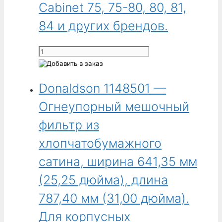
Cabinet 75, 75-80, 80, 81,
(10,50 дюйма).
Для
84 и других брендов.
корпусных
улавливателей
Количество
Cabinet
товара
62,
Donaldson
64,
Donaldson 1148501 —
1095203
66
-
и
Огнеупорный мешочный
Мешочный
других
фильтр
фильтр из
брендов.
из
хлопчатобумажного
полипропилена,
ширина
сатина, ширина 641,35 мм
476,25 мм
(25,25 дюйма), длина
(18,75 дюйма),
длина
787,40 мм (31,00 дюйма).
520,70 мм
Для корпусных
(20,50 дюйма).