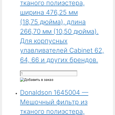
фильтр
тканого полиэстера,
с
из
хомутом.
ширина 476,25 мм
тканого
Для
полиэстера,
(18,75 дюйма), длина
мешочных
ширина
пылеулавливателей
266,70 мм (10,50 дюйма).
323,85 мм
TH
(12,75 дюйма),
Для корпусных
1500
длина
и
улавливателей Cabinet 62,
190,50 мм
других
(7,50 дюйма).
64, 66 и других брендов.
брендов.
Для
корпусных
Количество
улавливателей
товара
Cabinet
Donaldson
52,
Donaldson 1645004 —
1645003
54
-
и
Мешочный фильтр из
Мешочный
других
фильтр
тканого полиэстера,
брендов.