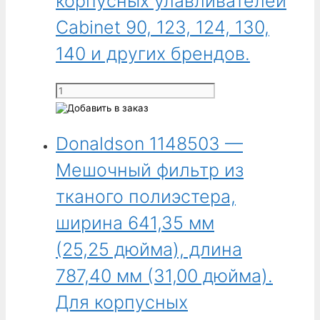
корпусных улавливателей
(25,25 дюйма),
Cabinet 90, 123, 124, 130,
длина
787,40 мм
140 и других брендов.
(31,00 дюйма).
Для
Количество
корпусных
товара
улавливателей
Donaldson
Cabinet
Donaldson 1148503 —
1148502
90,
-
123,
Мешочный фильтр из
Мешочный
124,
фильтр
тканого полиэстера,
130,
из
140
ширина 641,35 мм
полипропилена,
и
ширина
(25,25 дюйма), длина
других
641,35 мм
брендов.
787,40 мм (31,00 дюйма).
(25,25 дюйма),
длина
Для корпусных
787,40 мм