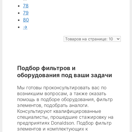
из
78
PIC
полиэстерового
79
1390
сатина,
80
и
ширина
→
других
476,25 мм
брендов.
(18,75 дюйма),
длина
266,70 мм
(10,50 дюйма).
Для
Подбор фильтров и
шкафов-
оборудования под ваши задачи
улавливателей
Cabinet
Мы готовы проконсультировать вас по
62,
возникшим вопросам, а также оказать
помощь в подборе оборудования, фильтр
64,
элементов, подобрать аналоги.
66
Консультируют квалифицированные
и
специалисты, прошедшие стажировку на
других
предприятиях Donaldson. Подбор фильтр
брендов.
элементов и комплектующих к