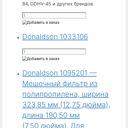
84, DDHV-45 и других брендов.
брендов.
Количество
товара
Donaldson
Donaldson 1033106
1033104
-
Огнеупорный
Количество
мешочный
товара
фильтр
Donaldson
из
Donaldson 1095201 —
1033106
хлопчатобумажного
Мешочный фильтр из
сатина,
ширина
полипропилена, ширина
476,25 мм
323,85 мм (12,75 дюйма),
(18,75 дюйма),
длина
длина 190,50 мм
520,70 мм
(7,50 дюйма). Для
(20,50 дюйма).