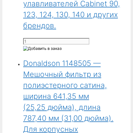
улавливателей Cabinet 90,
(31,00 дюйма).
Для
123, 124, 130, 140 и других
корпусных
брендов.
улавливателей
Cabinet
90,
Количество
123,
товара
124,
Donaldson
130,
Donaldson 1148505 —
1148503
140
-
Мешочный фильтр из
и
Мешочный
других
фильтр
полиэстерного сатина,
брендов.
из
ширина 641,35 мм
тканого
полиэстера,
(25,25 дюйма), длина
ширина
787,40 мм (31,00 дюйма).
641,35 мм
(25,25 дюйма),
Для корпусных