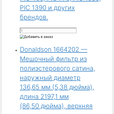
и
PIC 1390 и других
других
брендов.
брендов.
Количество
товара
Donaldson
Donaldson 1664202 —
1664201
-
Мешочный фильтр из
Огнеупорный
мешочный
полиэстерового сатина,
фильтр
наружный диаметр
из
хлопчатобумажного
136,65 мм (5,38 дюйма),
сатина,
длина 2197,1 мм
наружный
диаметр
(86,50 дюйма), верхняя
136,65 мм