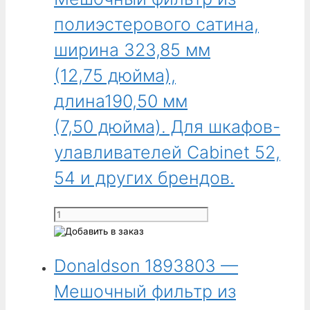
Мешочный
MIC
фильтр
полиэстерового сатина,
1080,
из
MIC
ширина 323,85 мм
полиэстерового
1390,
сатина,
(12,75 дюйма),
PIC
наружный
230,
длина190,50 мм
диаметр
PIC
136,65 мм
460,
(7,50 дюйма). Для шкафов-
(5,38 дюйма),
PIC
улавливателей Cabinet 52,
длина
770,
2178,05 мм
PIC
54 и других брендов.
(85,75 дюйма),
1080,
верхняя
PIC
Количество
и
1390
товара
нижняя
и
Donaldson
части —
других
Donaldson 1893803 —
1893802
хомут.
брендов.
-
Для
Мешочный фильтр из
Мешочный
мешочных