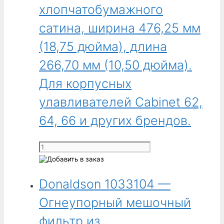
фильтр
хлопчатобумажного
из
хлопчатобумажного
сатина, ширина 476,25 мм
сатина,
(18,75 дюйма), длина
ширина
323,85 мм
266,70 мм (10,50 дюйма).
(12,75 дюйма),
Для корпусных
длина
190,50 мм
улавливателей Cabinet 62,
(7,50 дюйма).
64, 66 и других брендов.
Для
корпусных
улавливателей
Количество
Cabinet
товара
52,
Donaldson
54
Donaldson 1033104 —
1033103
и
-
Огнеупорный мешочный
других
Огнеупорный
брендов.
мешочный
фильтр из