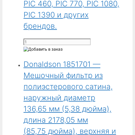
PIC 460, PIC 770, PIC 1080,
с
хомутом.
PIC 1390 и других
Для
мешочных
брендов.
пылеулавливателей
MIC
Количество
230,
товара
MIC
Donaldson
460,
Donaldson 1851701 —
1851401
MIC
-
Мешочный фильтр из
770,
Огнеупорный
MIC
мешочный
полиэстерового сатина,
1080,
фильтр
наружный диаметр
MIC
из
1390,
хлопчатобумажного
136,65 мм (5,38 дюйма),
PIC
сатина,
230,
длина 2178,05 мм
наружный
PIC
диаметр
(85,75 дюйма), верхняя и
460,