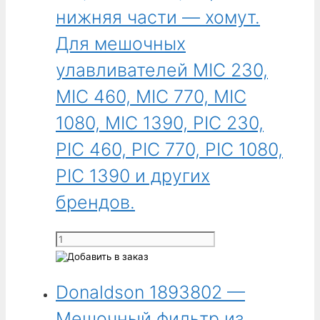
136,65 мм
PIC
нижняя части — хомут.
(5,38 дюйма),
770,
длина
Для мешочных
PIC
2178,05 мм
1080,
улавливателей MIC 230,
(85,75 дюйма),
PIC
верхняя
MIC 460, MIC 770, MIC
1390
и
и
1080, MIC 1390, PIC 230,
нижняя
других
части —
PIC 460, PIC 770, PIC 1080,
брендов.
хомут.
PIC 1390 и других
Для
мешочных
брендов.
улавливателей
MIC
Количество
230,
товара
MIC
Donaldson
460,
Donaldson 1893802 —
1851701
MIC
-
770,
Мешочный фильтр из