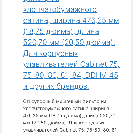
фильтр
хлопчатобумажного
из
хлопчатобумажного
сатина, ширина 476,25 мм
сатина,
(18,75 дюйма), длина
ширина
476,25 мм
520,70 мм (20,50 дюйма).
(18,75 дюйма),
Для корпусных
длина
266,70 мм
улавливателей Cabinet 75,
(10,50 дюйма).
75-80, 80, 81, 84, DDHV-45
Для
корпусных
и других брендов.
улавливателей
Cabinet
Огнеупорный мешочный фильтр из
62,
хлопчатобумажного сатина, ширина
64,
476,25 мм (18,75 дюйма), длина 520,70
66
мм (20,50 дюйма). Для корпусных
и
улавливателей Cabinet 75, 75-80, 80, 81,
других