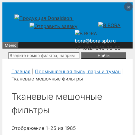
Перейти
Перейти
×
×
×
×
к
к
содержимому
содержимому
bora@bora.spb.ru
Меню
+7 (812) 646-73-83
Поиск:
Главная
|
Промышленная пыль, пары и туман
|
Тканевые мешочные фильтры
Тканевые мешочные
фильтры
Отображение 1–25 из 1985