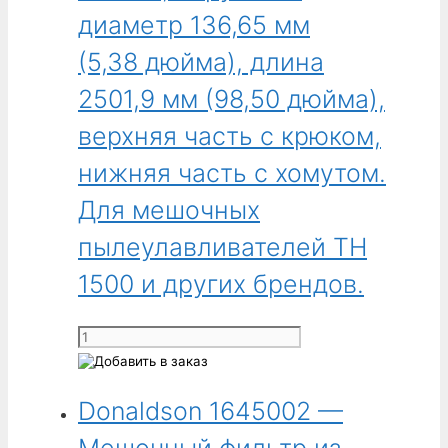
ширина
диаметр 136,65 мм
569,9 мм
(23,5 дюйма),
(5,38 дюйма), длина
длина
2501,9 мм (98,50 дюйма),
806,45 мм
(31,75 дюйма).
верхняя часть с крюком,
Для
нижняя часть с хомутом.
пылеулавливателей
Cabinet
Для мешочных
123.
пылеулавливателей TH
1500 и других брендов.
Количество
товара
Donaldson
Donaldson 1645002 —
1631001
-
Мешочный фильтр из