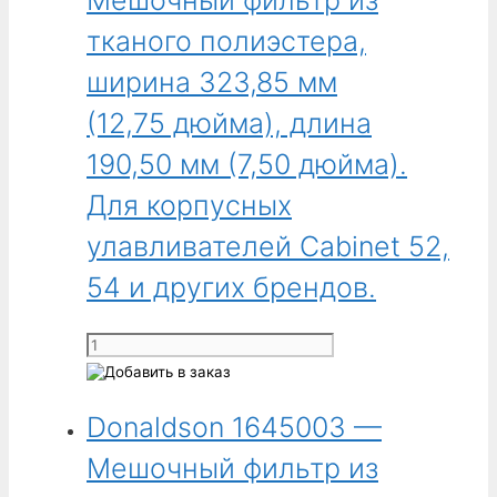
Огнеупорный
мешочный
тканого полиэстера,
фильтр
ширина 323,85 мм
из
хлопчатобумажного
(12,75 дюйма), длина
сатина,
190,50 мм (7,50 дюйма).
наружный
диаметр
Для корпусных
136,65 мм
улавливателей Cabinet 52,
(5,38 дюйма),
длина
54 и других брендов.
2501,9 мм
(98,50 дюйма),
Количество
верхняя
товара
часть
Donaldson
с
Donaldson 1645003 —
1645002
крюком,
-
нижняя
Мешочный фильтр из
Мешочный
часть