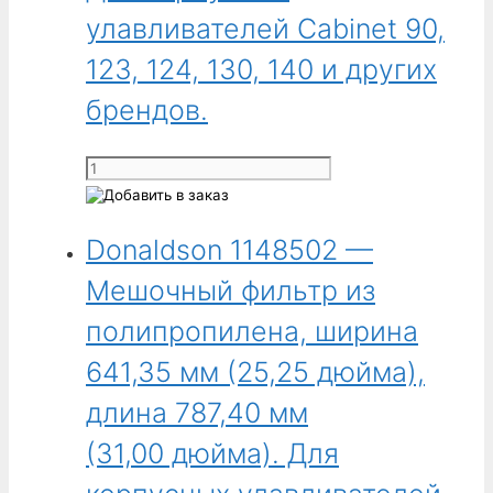
Для
улавливателей Cabinet 90,
корпусных
123, 124, 130, 140 и других
улавливателей
Cabinet
брендов.
75,
75-
Количество
80,
товара
80,
Donaldson
81,
Donaldson 1148502 —
1148501
84
-
и
Мешочный фильтр из
Огнеупорный
других
мешочный
полипропилена, ширина
брендов.
фильтр
641,35 мм (25,25 дюйма),
из
хлопчатобумажного
длина 787,40 мм
сатина,
(31,00 дюйма). Для
ширина
641,35 мм