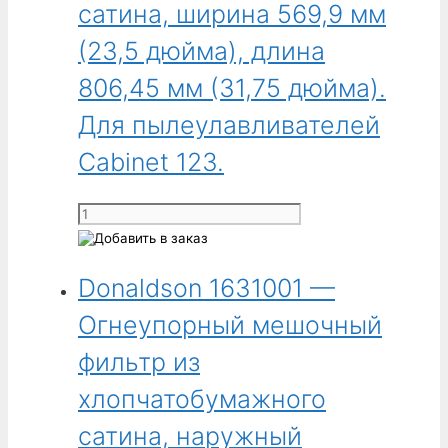
сатина, ширина 569,9 мм
длина
787,40 мм
(23,5 дюйма), длина
(31,00 дюйма).
806,45 мм (31,75 дюйма).
Для
корпусных
Для пылеулавливателей
улавливателей
Cabinet
Cabinet 123.
90,
123,
Количество
124,
товара
130,
Donaldson
140
Donaldson 1631001 —
1179300
и
-
Огнеупорный мешочный
других
Огнеупорный
брендов.
фильтр
фильтр из
из
хлопчатобумажного
хлопчатобумажного
сатина,
сатина, наружный