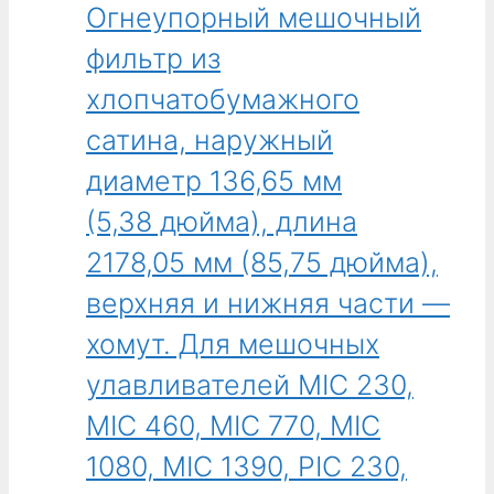
Огнеупорный мешочный
MIC
Мешочный
770,
фильтр
фильтр из
MIC
из
хлопчатобумажного
1080,
полиэстерового
MIC
сатина,
сатина, наружный
1390,
наружный
PIC
диаметр 136,65 мм
диаметр
230,
136,65 мм
(5,38 дюйма), длина
PIC
(5,38 дюйма),
460,
2178,05 мм (85,75 дюйма),
длина
PIC
2197,1 мм
верхняя и нижняя части —
770,
(86,50 дюйма),
PIC
хомут. Для мешочных
верхняя
1080,
часть
улавливателей MIC 230,
PIC
с
1390
MIC 460, MIC 770, MIC
крюком,
и
нижняя
1080, MIC 1390, PIC 230,
других
часть
брендов.