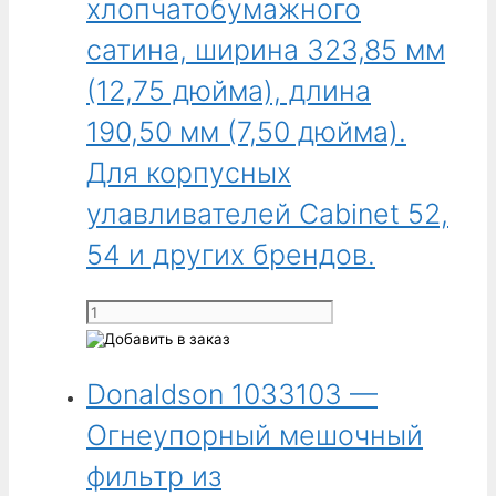
хлопчатобумажного
сатина, ширина 323,85 мм
(12,75 дюйма), длина
190,50 мм (7,50 дюйма).
Для корпусных
улавливателей Cabinet 52,
54 и других брендов.
Количество
товара
Donaldson
Donaldson 1033103 —
1033102
-
Огнеупорный мешочный
Огнеупорный
мешочный
фильтр из