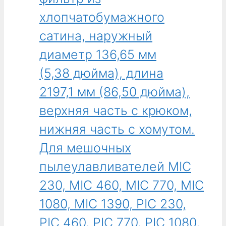
из
хлопчатобумажного
тканого
полиэстера,
сатина, наружный
ширина
диаметр 136,65 мм
476,25 мм
(18,75 дюйма),
(5,38 дюйма), длина
длина
2197,1 мм (86,50 дюйма),
520,70 мм
(20,50 дюйма).
верхняя часть с крюком,
Для
нижняя часть с хомутом.
корпусных
улавливателей
Для мешочных
Cabinet
пылеулавливателей MIC
75,
75-
230, MIC 460, MIC 770, MIC
80,
1080, MIC 1390, PIC 230,
80,
81,
PIC 460, PIC 770, PIC 1080,
84