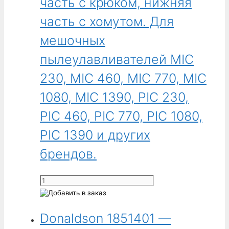
часть с крюком, нижняя
(5,38 дюйма),
длина
часть с хомутом. Для
2197,1 мм
мешочных
(86,50 дюйма),
верхняя
пылеулавливателей MIC
часть
230, MIC 460, MIC 770, MIC
с
крюком,
1080, MIC 1390, PIC 230,
нижняя
PIC 460, PIC 770, PIC 1080,
часть
с
PIC 1390 и других
хомутом.
Для
брендов.
мешочных
пылеулавливателей
Количество
MIC
товара
230,
Donaldson
MIC
Donaldson 1851401 —
1664202
460,
-