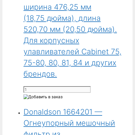
из
ширина 476,25 мм
тканого
полиэстера,
(18,75 дюйма), длина
ширина
520,70 мм (20,50 дюйма).
476,25 мм
(18,75 дюйма),
Для корпусных
длина
улавливателей Cabinet 75,
266,70 мм
(10,50 дюйма).
75-80, 80, 81, 84 и других
Для
брендов.
корпусных
улавливателей
Cabinet
Количество
62,
товара
64,
Donaldson
66
Donaldson 1664201 —
1645004
и
-
Огнеупорный мешочный
других
Мешочный
брендов.
фильтр
фильтр из