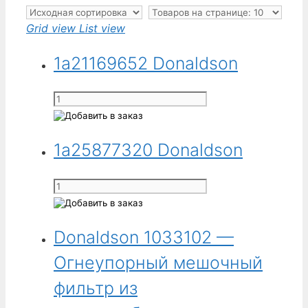
Grid view
List view
1a21169652 Donaldson
Количество
товара
1a21169652
1a25877320 Donaldson
Donaldson
Количество
товара
1a25877320
Donaldson 1033102 —
Donaldson
Огнеупорный мешочный
фильтр из