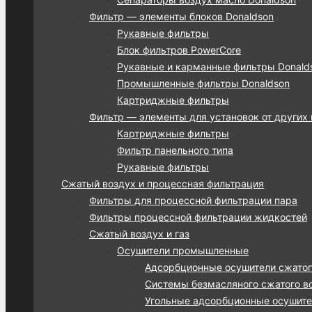
Фильтр — элементы блоков Donaldson
Рукавные фильтры
Блок фильтров PowerCore
Рукавные и карманные фильтры Donalds
Промышленные фильтры Donaldson
Картриджные фильтры
Фильтр — элементы для установок от других
Картриджные фильтры
Фильтр панельного типа
Рукавные фильтры
Сжатый воздух и процессная фильтрация
Фильтры для процессной фильтрации пара
Фильтры процессной фильтрации жидкостей
Сжатый воздух и газ
Осушители промышленные
Адсорбционные осушители сжатог
Системы безмасляного сжатого во
Угольные адсорбционные осушител