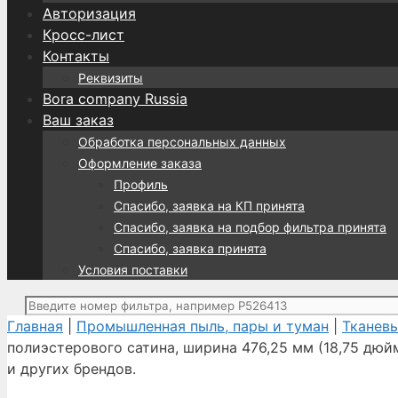
Авторизация
Кросс-лист
Контакты
Реквизиты
Bora company Russia
Ваш заказ
Обработка персональных данных
Оформление заказа
Профиль
Спасибо, заявка на КП принята
Спасибо, заявка на подбор фильтра принята
Спасибо, заявка принята
Условия поставки
Поиск:
Главная
|
Промышленная пыль, пары и туман
|
Тканев
полиэстерового сатина, ширина 476,25 мм (18,75 дюйм
и других брендов.