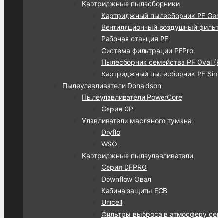
Картриджные пылесборники
Картриджный пылесборник PF Gen
Вентиляционный воздушный фильт
Рабочая станция PF
Система фильтрации PFPro
Пылесборник семейства PF Oval (
Картриджный пылесборник PF Simp
Пылеулавливатели Donaldson
Пылеулавливатели PowerCore
Серия CP
Улавливатели масляного тумана
Dryflo
WSO
Картриджные пылеулавливатели
Серия DFPRO
Downflow Овал
Кабина защиты ECB
Unicell
Фильтры выброса в атмосферу се