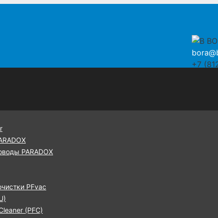
bora@b
+7 (81
r
PARADOX
оводы PARADOX
очистки PFvac
U)
leaner (PFC)