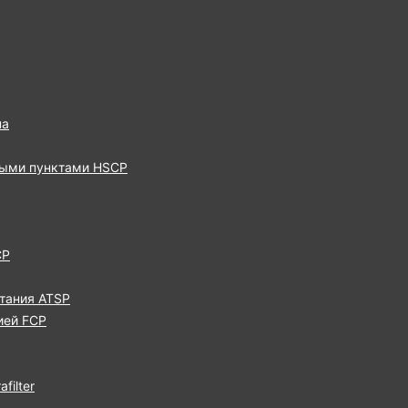
па
выми пунктами HSCP
CP
тания ATSP
ией FCP
filter