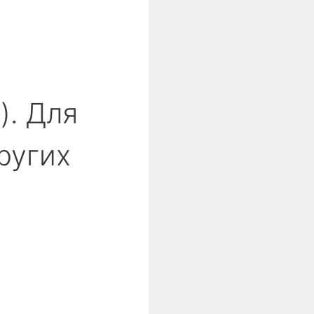
). Для
ругих