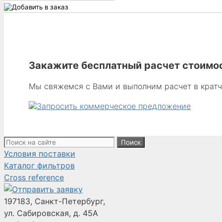
товара
Donaldson
1893803
-
Мешочный
Закажите бесплатный расчет стоимос
фильтр
из
Мы свяжемся с Вами и выполним расчет в крат
полиэстерового
сатина,
ширина
476,25 мм
(18,75 дюйма),
Поиск:
длина
Условия поставки
266,70 мм
Каталог фильтров
(10,50 дюйма).
Cross reference
Для
шкафов-
197183, Санкт-Петербург,
улавливателей
ул. Сабировская, д. 45А
Cabinet