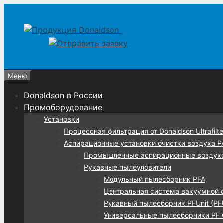
Перейти
Перейти
к
к
содержимому
содержимому
Меню
Donaldson в России
Промоборудование
Установки
Процессная фильтрация от Donaldson Ultrafilte
Аспирационные установки очистки воздуха 
Промышленные аспирационные воздух
Рукавные пылеуловители
Модульный пылесборник PFA
Центральная система вакуумной 
Рукавный пылесборник PFUnit (PF
Универсальные пылесборники PF C