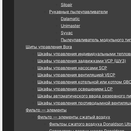
Siloair
Рукавные пылеулавливатели
Dalamatic
Unimaster
Syvac
Пылеулавливатель модульного ти
Щиты управления Bora
Шкафы управления индивидуальными тепло
Шкафы управления задвижками VCP (ШУЗ)
Шкафы управления насосами SCP
Шкафы управления вентиляцией VECP
Шкафы управления котельной или котлом GB
Шкафы управления освещением LCP
Шкафы автоматического ввода резервного пи
Шкафы управления противодымной вентиляц
Фильтр — элементы
Фильтр — элементы сжатый воздух
Фильтры сжатого воздуха Donaldson Ultra
Сепараторы воздух масло Donaldson