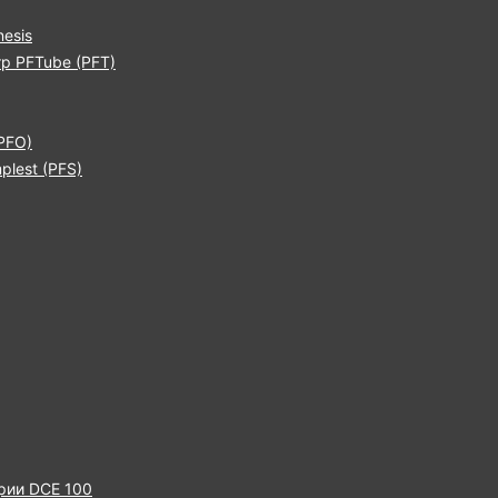
esis
р PFTube (PFT)
PFO)
lest (PFS)
рии DCE 100