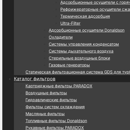
Адсорбционные осушители с горя
Рефрижераторные осушители сжат
Термическая адсорбция
Ultra-Filter
Адсорбционные осушители Donaldson
Охладители
Системы управления конденсатом
Системы дыхательного воздуха
Стерильные воздушные блоки
Газовые генераторы
Статическая фильтрационная система GDS для тур
Каталог фильтров
Картриджные фильтры PARADOX
Воздушные фильтры
Гидравлические фильтры
Фильтры систем охлаждения
Масляные фильтры
Топливные фильтры Donaldson
Рукавные фильтры PARADOX