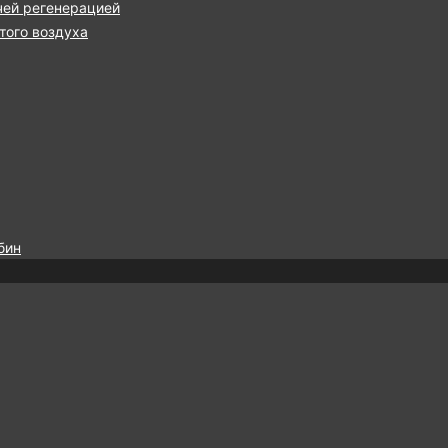
чей регенерацией
ого воздуха
бин