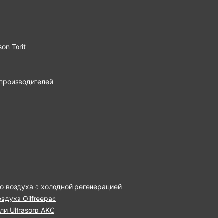
on Torit
 производителей
о воздуха с холодной регенерацией
здуха Oilfreepac
и Ultrasorp AKC