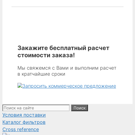
440
-
Мешок
Unimaster
150
из
антистатического
Закажите бесплатный расчет
материала
стоимости заказа!
Dura-
Life,
Мы свяжемся с Вами и выполним расчет
в кратчайшие сроки
длина
595 мм,
ширина
690 мм,
высота
Поиск:
604 мм,
Условия поставки
с
Каталог фильтров
18 карманами
Cross reference
и