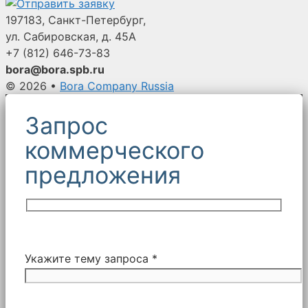
верхней
197183, Санкт-Петербург,
частью
ул. Сабировская, д. 45А
Unimaster,
+7 (812)
646-73-83
нижней
bora@bora.spb.ru
частью
© 2026
•
Bora Company Russia
с
плоским
Запрос
швом
коммерческого
и
упрочняющим
предложения
покрытием.
Для
мешочных
улавливателей
Unimaster
Укажите тему запроса *
и
других
брендов.