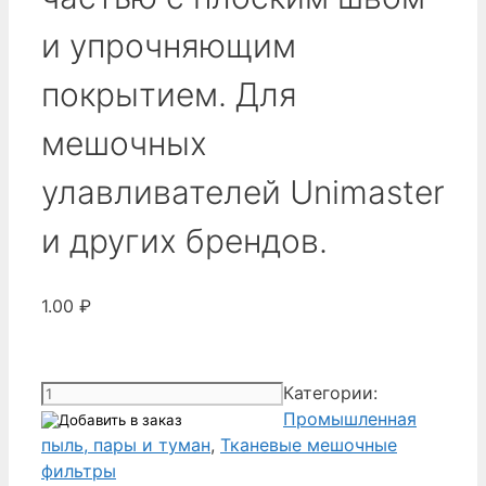
и упрочняющим
покрытием. Для
мешочных
улавливателей Unimaster
и других брендов.
1.00
₽
Количество
Категории:
товара
Промышленная
Donaldson
пыль, пары и туман
,
Тканевые мешочные
1A21392043
фильтры