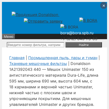
Перейти
Перейти
×
×
×
×
к
к
содержимому
содержимому
bora@bora.spb.ru
Меню
+7 (812) 646-73-83
Поиск:
Главная
|
Промышленная пыль, пары и туман
|
Тканевые мешочные фильтры
| Donaldson
1A21392043 440 — Мешок Unimaster 150 из
антистатического материала Dura-Life, длина
595 мм, ширина 690 мм, высота 604 мм, с
18 карманами и верхней частью Unimaster,
нижней частью с плоским швом и
упрочняющим покрытием. Для мешочных
улавливателей Unimaster и других брендов.