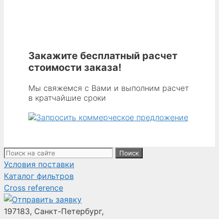
Мешок
Unimaster
100
из
материала
Закажите бесплатный расчет
Dura-
стоимости заказа!
Life,
длина
Мы свяжемся с Вами и выполним расчет
в кратчайшие сроки
595 мм,
ширина
500 мм,
высота
544 мм,
Поиск:
с
Условия поставки
18 карманами
Каталог фильтров
и
Cross reference
верхней
частью
197183, Санкт-Петербург,
Unimaster,