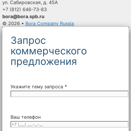
ул. Сабировская, д. 45А
нижней
+7 (812)
646-73-83
частью
bora@bora.spb.ru
с
© 2026
•
Bora Company Russia
плоским
швом
Запрос
и
коммерческого
упрочняющим
покрытием.
предложения
Для
мешочных
улавливателей
Unimaster
Укажите тему запроса *
и
других
брендов.
Ваш телефон