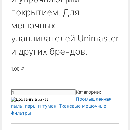
покрытием. Для
мешочных
улавливателей Unimaster
и других брендов.
1.00
₽
Количество
Категории:
товара
Промышленная
Donaldson
пыль, пары и туман
,
Тканевые мешочные
1A21392371
фильтры
440
-