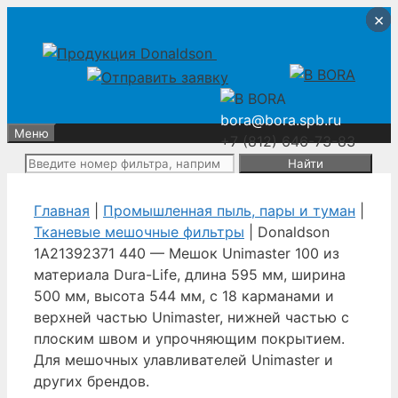
Перейти
Перейти
×
×
×
×
к
к
содержимому
содержимому
bora@bora.spb.ru
Меню
+7 (812) 646-73-83
Поиск:
Главная
|
Промышленная пыль, пары и туман
|
Тканевые мешочные фильтры
| Donaldson
1A21392371 440 — Мешок Unimaster 100 из
материала Dura-Life, длина 595 мм, ширина
500 мм, высота 544 мм, с 18 карманами и
верхней частью Unimaster, нижней частью с
плоским швом и упрочняющим покрытием.
Для мешочных улавливателей Unimaster и
других брендов.