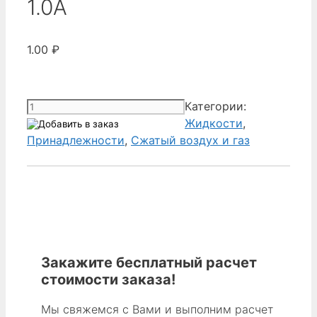
1.0A
1.00
₽
Количество
Категории:
товара
Жидкости
,
Donaldson
Принадлежности
,
Сжатый воздух и газ
1C0114531000
-
TIMER
24-
240V
AC/DC
1.0A
Закажите бесплатный расчет
стоимости заказа!
Мы свяжемся с Вами и выполним расчет