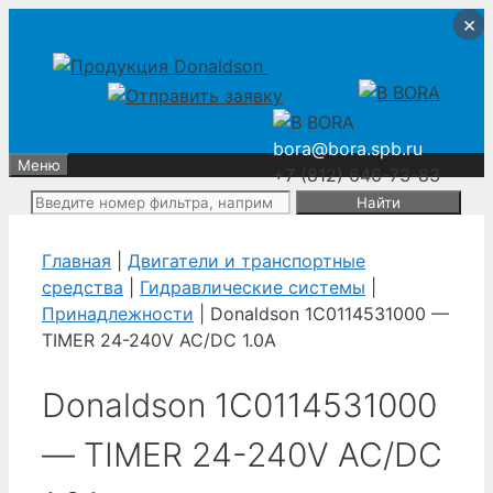
Перейти
Перейти
×
×
×
×
к
к
содержимому
содержимому
bora@bora.spb.ru
Меню
+7 (812) 646-73-83
Поиск:
Главная
|
Двигатели и транспортные
средства
|
Гидравлические системы
|
Принадлежности
| Donaldson 1C0114531000 —
TIMER 24-240V AC/DC 1.0A
Donaldson 1C0114531000
— TIMER 24-240V AC/DC