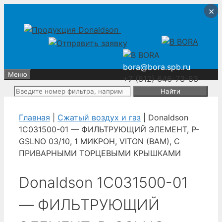
Перейти
Перейти
×
×
×
×
к
к
содержимому
содержимому
bora@bora.spb.ru
Меню
+7 (812) 646-73-83
Поиск:
Главная
|
Сжатый воздух и газ
| Donaldson
1C031500-01 — ФИЛЬТРУЮЩИЙ ЭЛЕМЕНТ, P-
GSLNO 03/10, 1 МИКРОН, VITON (BAM), С
ПРИВАРНЫМИ ТОРЦЕВЫМИ КРЫШКАМИ
Donaldson 1C031500-01
— ФИЛЬТРУЮЩИЙ