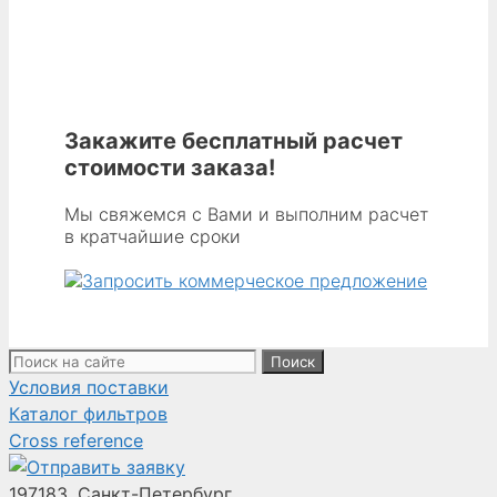
-
ФИЛЬТРУЮЩИЙ
ЭЛЕМЕНТ,
P-
GSLNO
03/10,
Закажите бесплатный расчет
1 МИКРОН,
стоимости заказа!
VITON
(BAM),
Мы свяжемся с Вами и выполним расчет
в кратчайшие сроки
С
ПРИВАРНЫМИ
ТОРЦЕВЫМИ
КРЫШКАМИ
Поиск:
Условия поставки
Каталог фильтров
Cross reference
197183, Санкт-Петербург,