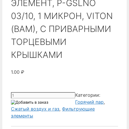
ЭЛЕМЕНТ, P-GSLNO
03/10, 1 МИКРОН, VITON
(BAM), С ПРИВАРНЫМИ
ТОРЦЕВЫМИ
КРЫШКАМИ
1.00
₽
Количество
Категории:
товара
Горячий пар
,
Donaldson
Сжатый воздух и газ
,
Фильтрующие
1C031500-
элементы
01