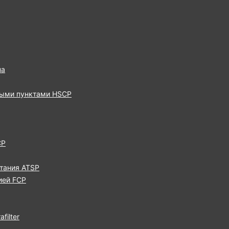
па
выми пунктами HSCP
CP
тания ATSP
ией FCP
filter