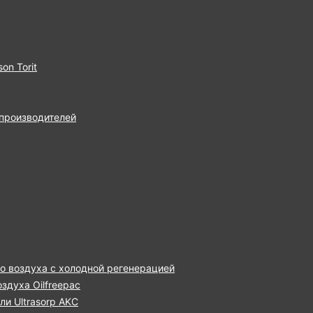
on Torit
 производителей
о воздуха с холодной регенерацией
здуха Oilfreepac
и Ultrasorp AKC