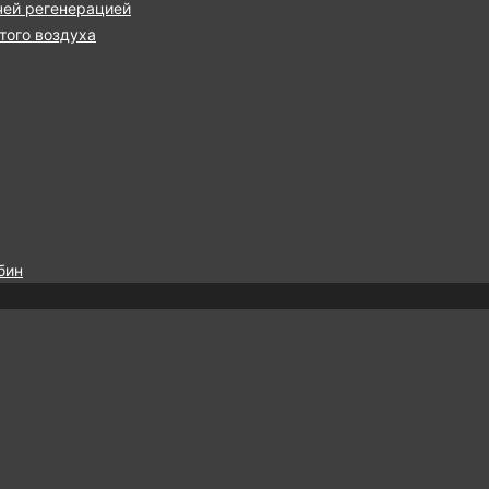
чей регенерацией
ого воздуха
бин