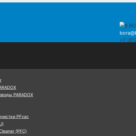
bora@b
+7 (81
r
PARADOX
оводы PARADOX
очистки PFvac
U)
leaner (PFC)