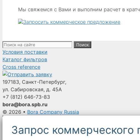
ЭЛЕМЕНТ,
Мы свяжемся с Вами и выполним расчет в крат
GSLN
30/3,
P7,
50 МИКРОН,
СИЛИКОН,
Поиск:
С
Условия поставки
ПРИВАРНЫМИ
Каталог фильтров
ТОРЦЕВЫМИ
Cross reference
КРЫШКАМИ
197183, Санкт-Петербург,
ул. Сабировская, д. 45А
+7 (812)
646-73-83
bora@bora.spb.ru
© 2026
•
Bora Company Russia
Запрос коммерческого