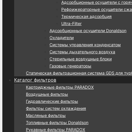
Адсорбционные осушители с горя
Рефрижераторные осушители сжат
Термическая адсорбция
Ultra-Filter
Адсорбционные осушители Donaldson
Охладители
Системы управления конденсатом
Системы дыхательного воздуха
Стерильные воздушные блоки
Газовые генераторы
Статическая фильтрационная система GDS для тур
Каталог фильтров
Картриджные фильтры PARADOX
Воздушные фильтры
Гидравлические фильтры
Фильтры систем охлаждения
Масляные фильтры
Топливные фильтры Donaldson
Рукавные фильтры PARADOX