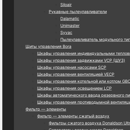
Siloair
Рукавные пылеулавливатели
Dalamatic
Unimaster
Syvac
Пылеулавливатель модульного ти
Щиты управления Bora
Шкафы управления индивидуальными тепло
Шкафы управления задвижками VCP (ШУЗ)
Шкафы управления насосами SCP
Шкафы управления вентиляцией VECP
Шкафы управления котельной или котлом GB
Шкафы управления освещением LCP
Шкафы автоматического ввода резервного пи
Шкафы управления противодымной вентиляц
Фильтр — элементы
Фильтр — элементы сжатый воздух
Фильтры сжатого воздуха Donaldson Ultra
Сепараторы воздух масло Donaldson