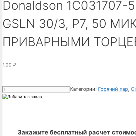
Donaldson 1C031707
GSLN 30/3, P7, 50 М
ПРИВАРНЫМИ ТОРЦ
1.00
₽
Количество
Категории:
Горячий пар
,
С
товара
Donaldson
1C031707-
50
-
Закажите бесплатный расчет стоимос
ФИЛЬТРУЮЩИЙ