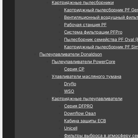
Картриджные пылесборники
Картриджный пылесборник PF Gen
Вентиляционный воздушный фильт
Рабочая станция PF
Система фильтрации PFPro
Пылесборник семейства PF Oval (
Картриджный пылесборник PF Simp
Пылеулавливатели Donaldson
Пылеулавливатели PowerCore
Серия CP
Улавливатели масляного тумана
Dryflo
WSO
Картриджные пылеулавливатели
Серия DFPRO
Downflow Овал
Кабина защиты ECB
Unicell
Фильтры выброса в атмосферу се