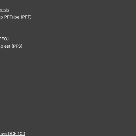
esis
р PFTube (PFT)
PFO)
lest (PFS)
рии DCE 100