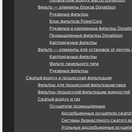
Фильтр — элементы блоков Donaldson
Рукавные фильтры
Блок фильтров PowerCore
Рукавные и карманные фильтры Donalds
Промышленные фильтры Donaldson
Картриджные фильтры
Фильтр — элементы для установок от других
Картриджные фильтры
Фильтр панельного типа
Рукавные фильтры
Сжатый воздух и процессная фильтрация
Фильтры для процессной фильтрации пара
Фильтры процессной фильтрации жидкостей
Сжатый воздух и газ
Осушители промышленные
Адсорбционные осушители сжатог
Системы безмасляного сжатого во
Угольные адсорбционные осушител