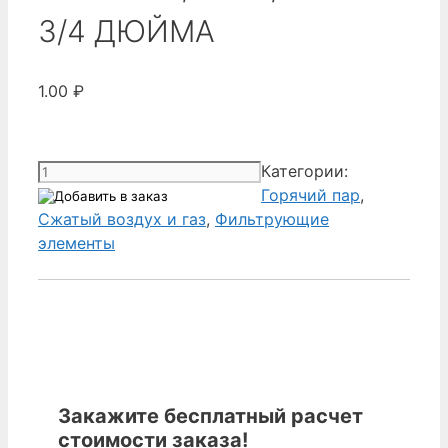
3/4 ДЮЙМА
1.00
₽
Количество
Категории:
товара
Горячий пар
,
Donaldson
Сжатый воздух и газ
,
Фильтрующие
1C031857
элементы
-
ФИЛЬТРУЮЩИЙ
ЭЛЕМЕНТ,
P-
GS,
3/4 ДЮЙМА
Закажите бесплатный расчет
стоимости заказа!