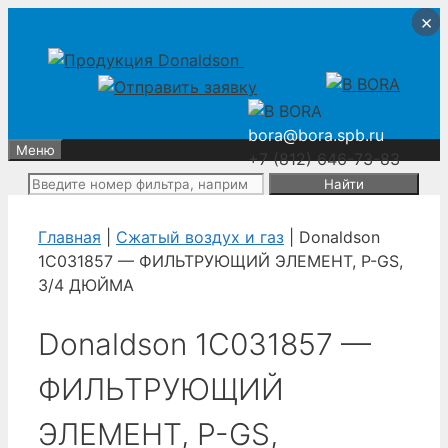
Перейти
Перейти
×
×
×
×
к
к
содержимому
содержимому
bora@bora.spb.ru
Меню
+7 (812) 646-73-83
Поиск:
Главная
|
Сжатый воздух и газ
| Donaldson
1C031857 — ФИЛЬТРУЮЩИЙ ЭЛЕМЕНТ, P-GS,
3/4 ДЮЙМА
Donaldson 1C031857 —
ФИЛЬТРУЮЩИЙ
ЭЛЕМЕНТ, P-GS,