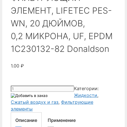
ЭЛЕМЕНТ, LIFETEC PES-
WN, 20 ДЮЙМОВ,
0,2 МИКРОНА, UF, EPDM
1C230132-82 Donaldson
1.00
₽
Количество
Категории:
товара
Жидкости
,
ФИЛЬТРУЮЩИЙ
Сжатый воздух и газ
,
Фильтрующие
ЭЛЕМЕНТ,
элементы
LIFETEC
Описание
Применение
PES-