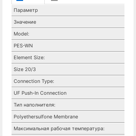
WN,
20 ДЮЙМОВ,
Параметр
0,2 МИКРОНА,
Значение
UF,
EPDM
Model:
1C230132-
PES-WN
82
Donaldson
Element Size:
Size 20/3
Connection Type:
UF Push-In Connection
Тип наполнителя:
Polyethersulfone Membrane
Максимальная рабочая температура: