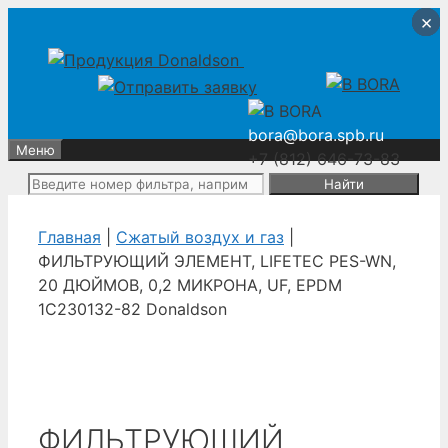
Перейти
Перейти
×
×
×
×
к
к
содержимому
содержимому
bora@bora.spb.ru
Меню
+7 (812) 646-73-83
Поиск:
Главная
|
Сжатый воздух и газ
|
ФИЛЬТРУЮЩИЙ ЭЛЕМЕНТ, LIFETEC PES-WN,
20 ДЮЙМОВ, 0,2 МИКРОНА, UF, EPDM
1C230132-82 Donaldson
ФИЛЬТРУЮЩИЙ