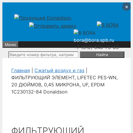
Перейти
Перейти
×
×
×
×
к
к
содержимому
содержимому
bora@bora.spb.ru
Меню
+7 (812) 646-73-83
Поиск:
Главная
|
Сжатый воздух и газ
|
ФИЛЬТРУЮЩИЙ ЭЛЕМЕНТ, LIFETEC PES-WN,
20 ДЮЙМОВ, 0,45 МИКРОНА, UF, EPDM
1C230132-84 Donaldson
ФИЛЬТРУЮЩИЙ