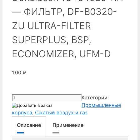
— ФИЛЬТР, DF-B0320-
ZU ULTRA-FILTER
SUPERPLUS, BSP,
ECONOMIZER, UFM-D
1.00
₽
Количество
Категории:
товара
Промышленные
Donaldson
корпуса
,
Сжатый воздух и газ
1C484525-
Описание
Применение
KIT
-