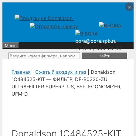
Перейти
Перейти
×
×
×
×
к
к
содержимому
содержимому
bora@bora.spb.ru
Меню
+7 (812) 646-73-83
Поиск:
Главная
|
Сжатый воздух и газ
| Donaldson
1C484525-KIT — ФИЛЬТР, DF-B0320-ZU
ULTRA-FILTER SUPERPLUS, BSP, ECONOMIZER,
UFM-D
Donaldson 1C484525-KIT