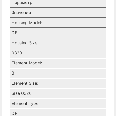
ФИЛЬТР,
Параметр
DF-
Значение
B0320-
ZU
Housing Model:
ULTRA-
DF
FILTER
SUPERPLUS,
Housing Size:
BSP,
ECONOMIZER,
0320
UFM-
Element Model:
D
B
Element Size:
Size 0320
Element Type:
DF