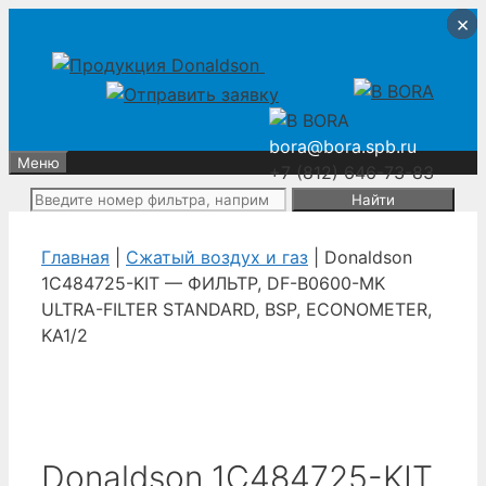
Перейти
Перейти
×
×
×
×
к
к
содержимому
содержимому
bora@bora.spb.ru
Меню
+7 (812) 646-73-83
Поиск:
Главная
|
Сжатый воздух и газ
| Donaldson
1C484725-KIT — ФИЛЬТР, DF-B0600-MK
ULTRA-FILTER STANDARD, BSP, ECONOMETER,
KA1/2
Donaldson 1C484725-KIT