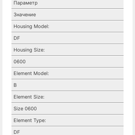
ФИЛЬТР,
Параметр
DF-
Значение
B0600-
MK
Housing Model:
ULTRA-
DF
FILTER
STANDARD,
Housing Size:
BSP,
ECONOMETER,
0600
KA1/2
Element Model:
B
Element Size:
Size 0600
Element Type:
DF