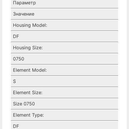
ФИЛЬТР,
Параметр
DF-
Значение
S0750-
ZU
Housing Model:
ULTRA-
DF
FILTER
SUPERPLUS,
Housing Size:
BSP,
ECONOMIZER,
0750
UFM-
Element Model:
D
S
Element Size:
Size 0750
Element Type:
DF