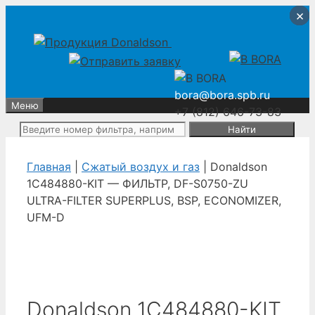
Перейти
Перейти
×
×
×
×
к
к
содержимому
содержимому
bora@bora.spb.ru
Меню
+7 (812) 646-73-83
Поиск:
Главная
|
Сжатый воздух и газ
| Donaldson
1C484880-KIT — ФИЛЬТР, DF-S0750-ZU
ULTRA-FILTER SUPERPLUS, BSP, ECONOMIZER,
UFM-D
Donaldson 1C484880-KIT