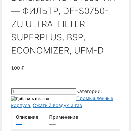
— ФИЛЬТР, DF-S0750-
ZU ULTRA-FILTER
SUPERPLUS, BSP,
ECONOMIZER, UFM-D
1.00
₽
Количество
Категории:
товара
Промышленные
Donaldson
корпуса
,
Сжатый воздух и газ
1C484880-
Описание
Применение
KIT
-