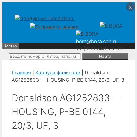
Перейти
Перейти
×
×
×
×
к
к
содержимому
содержимому
bora@bora.spb.ru
Меню
+7 (812) 646-73-83
Поиск:
Главная
|
Корпуса фильтров
| Donaldson
AG1252833 — HOUSING, P-BE 0144, 20/3, UF, 3
Donaldson AG1252833 —
HOUSING, P-BE 0144,
20/3, UF, 3