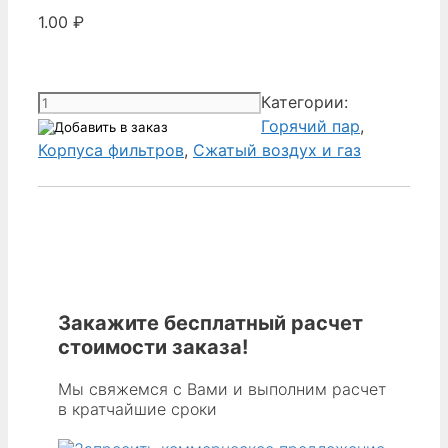
1.00
₽
Количество
Категории:
товара
Горячий пар
,
Donaldson
Корпуса фильтров
,
Сжатый воздух и газ
AG1252833
-
HOUSING,
P-
BE
0144,
20/3,
Закажите бесплатный расчет
UF,
стоимости заказа!
3
Мы свяжемся с Вами и выполним расчет
в кратчайшие сроки