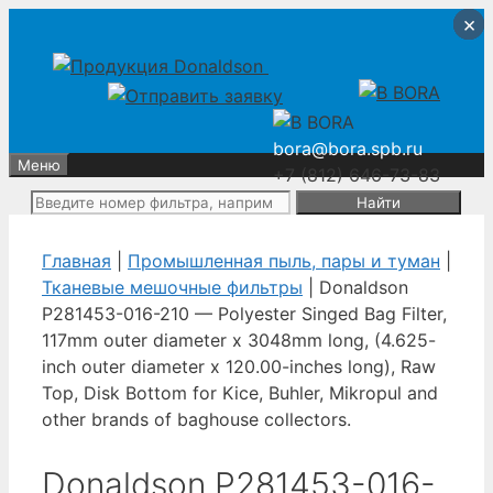
Перейти
Перейти
×
×
×
×
к
к
содержимому
содержимому
bora@bora.spb.ru
Меню
+7 (812) 646-73-83
Поиск:
Главная
|
Промышленная пыль, пары и туман
|
Тканевые мешочные фильтры
| Donaldson
P281453-016-210 — Polyester Singed Bag Filter,
117mm outer diameter x 3048mm long, (4.625-
inch outer diameter x 120.00-inches long), Raw
Top, Disk Bottom for Kice, Buhler, Mikropul and
other brands of baghouse collectors.
Donaldson P281453-016-