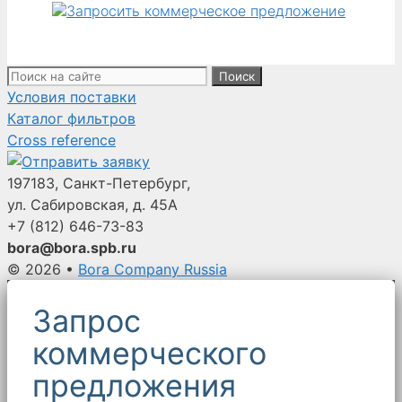
long,
(4.625-
inch
Поиск:
outer
Условия поставки
diameter
Каталог фильтров
x
Cross reference
120.00-
inches
197183, Санкт-Петербург,
long),
ул. Сабировская, д. 45А
Raw
+7 (812)
646-73-83
Top,
bora@bora.spb.ru
Disk
© 2026
•
Bora Company Russia
Bottom
for
Запрос
Kice,
коммерческого
Buhler,
Mikropul
предложения
and