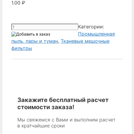
1.00
₽
Количество
Категории:
товара
Промышленная
Donaldson
пыль, пары и туман
,
Тканевые мешочные
P281453-
фильтры
016-
210
-
Polyester
Singed
Bag
Filter,
Закажите бесплатный расчет
117mm
стоимости заказа!
outer
diameter
Мы свяжемся с Вами и выполним расчет
в кратчайшие сроки
x
3048mm