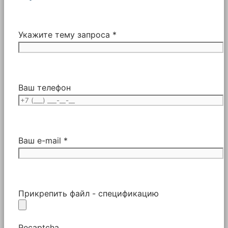
other
brands
of
Укажите тему запроса *
baghouse
collectors.
Ваш телефон
Ваш e-mail *
Прикрепить файл - спецификацию
Recaptcha