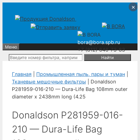
Перейти
Перейти
×
×
×
×
к
к
содержимому
содержимому
bora@bora.spb.ru
Меню
+7 (812) 646-73-83
Поиск:
Главная
|
Промышленная пыль, пары и туман
|
Тканевые мешочные фильтры
| Donaldson
P281959-016-210 — Dura-Life Bag 108mm outer
diameter x 2438mm long (4.25
Donaldson P281959-016-
210 — Dura-Life Bag