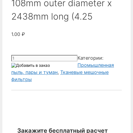
108mm outer diameter x
2438mm long (4.25
1.00
₽
Количество
Категории:
товара
Промышленная
Donaldson
пыль, пары и туман
,
Тканевые мешочные
P281959-
фильтры
016-
210
-
Dura-
Life
Bag
108mm
Закажите бесплатный расчет